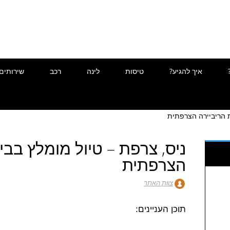
איך להגיע?
טיסות
לינה
רכב
שירותים
ת הריביירה הצרפתית
ניס, צרפת – טיול מומלץ בבי
הצרפתית
צוות האתר
תוכן העניינים: