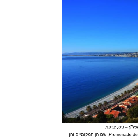
המקום שאולי הכי מזוהה עם ניס היא טיילת האנגלים Promenade des Angles, שם הן המקומיים והן