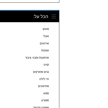
הכל על:
מונקו
אוכל
אירועים
אמנות
ארמונות ומבני ציבור
קזינו
גנים ופארקים
חיי לילה
מוזיאונים
ספא
ספורט
שופינג וקניות