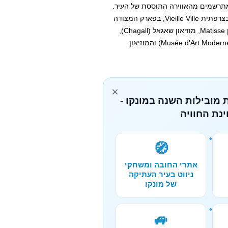
מתרשמים מהאווירה התוססת של העיר.
מעבר לטיילת כדאי לקחת סיור בעיר העתיקה של ניס שנקראת בצרפתית Vieille Ville, בפארק המצודה
Colline du Château ובארבעה מוזיאוני אמנות מעולים: מוזיאון Matisse, מוזיאון שאגאל (Chagall),
המוזיאון לאמנות מודרנית ועכשווית (Musée d'Art Moderne et d'Art Contemporain) והמוזיאון
×
 מובילות השנה במונקו -
נת החוויה
🧭
אתרי החובה ומשחקי
ניווט בעיר העתיקה
של מונקו
🚙