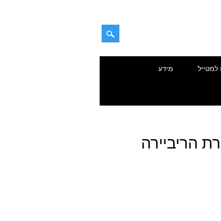
 למטייל
מידע
רת הריביירה