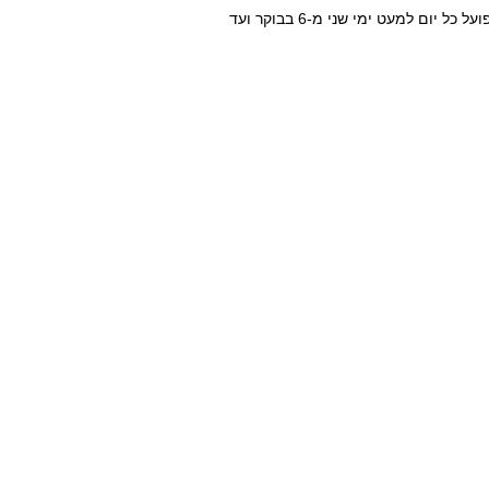
פסים צבעוניים לאורך רחובותיה של העיר העתיקה. השוק הזה פועל כל יום למעט ימי שני מ-6 בבוקר ועד