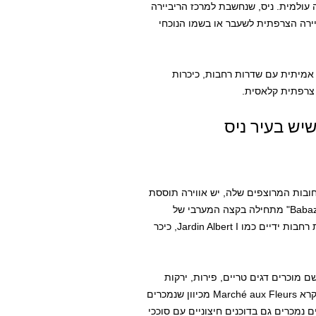
ה עולמית. ניס, שנחשבת למרכז הריביירה
ירה הצרפתית לשעבר או בשמו הנוכחי
 אמיתית עם שדרות רחבות, כיכרות
 צרפתית קלאסית.
שיש בעיר ניס
ובות המרוצפים שלה, יש אווירה תוססת
המזכירה את איטליה. העיר העתיקה הידועה בכינוי העממי "Babazok" מתחילה בקצה המערבי של
Colline du Château (גבעת הטירה) והיא תחומה על ידי שדרות רחבות ידיים כמו Jardin Albert I, כיכר
ה הדרומי של העיר העתיקה גובל בדוכני שוק Ponchettes שם מוכרים דגים טריים, פירות, ירקות
ומאפים הישר מן התנור. שוק פרובנסיאלי מסורתי פתוח נוסף נקרא Marché aux Fleurs מכיוון שנמכרים
ם נמכרים גם בדוכנים חיצוניים עם סוככי