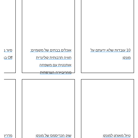
10 עובדות שלא ידעתם על
אוכלים בבתים של מקומיים:
מונקו
חוויה תרבותית קולינרית
Off במונקו
אותנטית עם משפחה
מהריביירה הצרפתית
טיול מאורגן למונקו
שוק הכריסמס של מונקו
מדריך לט