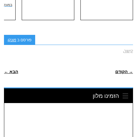
במונקו
פורסם ב
מונקו
קישור
.
ניווט פוסטיאלי
→ הקודם
הבא ←
הזמינו מלון