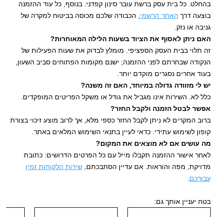
בהחלט. כל בית עסק ברשת עובר סינון קפדני. בנוסף, כל עוד ההזמנה
בוצעה דרך
האתר הרשמי
, הכבודה שלכם מכוסה בביטוח למקרה של
גניבה או נזק.
האם ניתן לאסוף את הציוד בשעות הלילה המאוחרות?
זה תלוי בבית העסק הספציפי. מומלץ לבדוק את שעות הפעילות של
הנקודה שבחרתם לפני ההזמנה; ישנם מקומות הפתוחים סביב השעון,
בעוד אחרים נסגרים מוקדם יותר.
יש לי מזוודה גדולה במיוחד, האם זה משנה?
כלל לא. השירות אינו מגביל את גודל או משקל הפריטים המופקדים.
אפשר לבטל הזמנה ולקבל החזר?
ברוב המקרים לא ניתן לקבל החזר כספי מלא, אך לרוב מוצע זיכוי בצורת
קופון לשימוש עתידי. כדאי לעיין בתנאי השימוש המלאים באתר.
מה עושים אם לא מוצאים את המקום?
לאחר אישור ההזמנה תקבלו מייל עם כל הפרטים הדרושים: כתובת
מדויקת, מפה והוראות. אם עדיין הסתבכתם,
שירות הלקוחות זמין
עבורכם
.
בטח יעניין אותך גם: