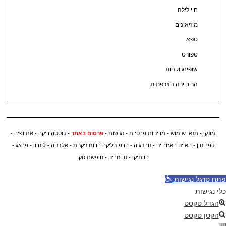
חיי לילה
מוזיאונים
ספא
ספורט
שופינג וקניות
הריביירה הצרפתית
מונקו
-
תנאי שימוש
-
מדיניות פרטיות
-
נגישות
-
פרסום באתר
-
קוסטה ריקה
-
אתיופיה
-
קפריסין
-
האיים האזוריים
-
נורבגיה
-
הרפובליקה הדומיניקנית
-
אלבניה
-
לונדון
-
פראג
-
הוותיקן
-
סן מרינו
-
חופשת סקי
פתח סרגל נגישות
כלי נגישות
הגדל טקסט
הקטן טקסט