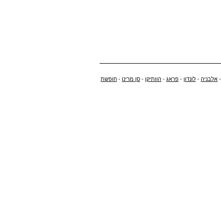
אלבניה
-
לונדון
-
פראג
-
הוותיקן
-
סן מרינו
-
חופשת