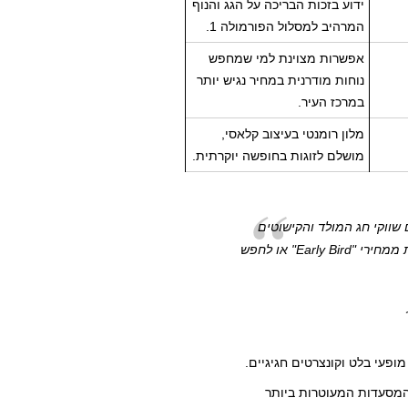
ידוע בזכות הבריכה על הגג והנוף
המרהיב למסלול הפורמולה 1.
אפשרות מצוינת למי שמחפש
נוחות מודרנית במחיר נגיש יותר
במרכז העיר.
מלון רומנטי בעיצוב קלאסי,
מושלם לזוגות בחופשה יוקרתית.
שווקי חג המולד והקישוטים
המרהיבים בכיכר הקזינו. מומלץ להזמין מראש כדי ליהנות ממחירי "Early Bird" או לחפש
ופעי בלט וקונצרטים חגיגיים.
המסעדות המעוטרות ביותר