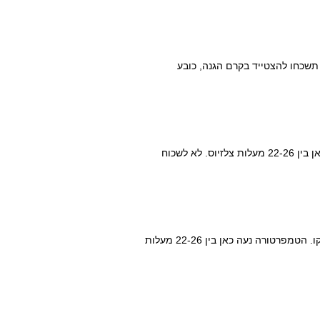
 תשכחו להצטייד בקרם הגנה, כובע
יולי, כמו יוני במונקו, הוא גם חודש קיץ חם. הטמפרטורה נעה כאן בין 22-26 מעלות צלזיוס. לא לשכוח
החודש האחרון של הקיץ, אוגוסט, הוא גם חודש חם למדי במונקו. הטמפרטורה נעה כאן בין 22-26 מעלות