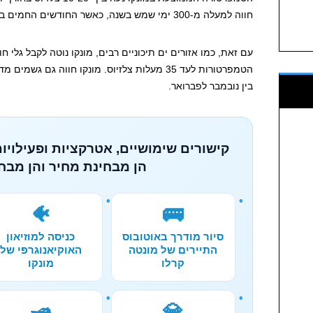
חווה למעלה מ-300 ימי שמש בשנה, כאשר החודשים החמים ביותר הם יוני, יולי ואוגוסט.
עם זאת, כמו אזורים ים תיכוניים רבים, מונקו נוטה לקבל גלי 
הטמפרטורות לעד 35 מעלות צלזיוס. מונקו חווה גם
בין נובמבר לפברואר.
קישורים שימושיים, אטרקציות ופעילויות
הן מבחינת מחיר והן מבחי
🐠
🚌
סיור מודרך באוטובוס
כניסה למוזיאון
התיירים של מונטה
האוקיאנוגרפי של
קרלו
מונקו
🛥️
💎