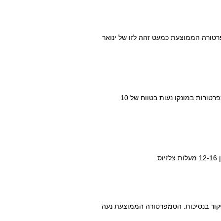
רטורה הממוצעת כמעט זהה לזו של ינואר
החודש הראשון של האביב מגיע ואיתו האויר הנקי והצלול. הטמפרטורות במונקו נעות בטווח של 10
.
יקור בנסיכות. הטמפרטורה הממוצעת נעה