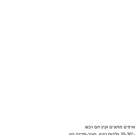
ורפים מתונים וקיץ חם ויבש.
הטמפרטורה הממוצעת במונקו נעה בין 10-20° צלזיוס בחורף ו-20-30° צלזיוס בקיץ. העיר-מדינה הזו