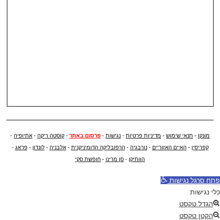
מונקו
-
תנאי שימוש
-
מדיניות פרטיות
-
נגישות
-
פרסום באתר
-
קוסטה ריקה
-
אתיופיה
-
קפריסין
-
האיים האזוריים
-
נורבגיה
-
הרפובליקה הדומיניקנית
-
אלבניה
-
לונדון
-
פראג
-
הוותיקן
-
סן מרינו
-
חופשת סקי
פתח סרגל נגישות
כלי נגישות
הגדל טקסט
הקטן טקסט