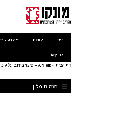
דילוג
תפריט ראשי
בית
אודות
מה לעשות?
לתוכן
צור קשר
דף הבית
»
AirHelp – פיצוי בחינם על עיכוב, ביטול טיסה או אבדן ונזק לכבודה
הזמינו מלון