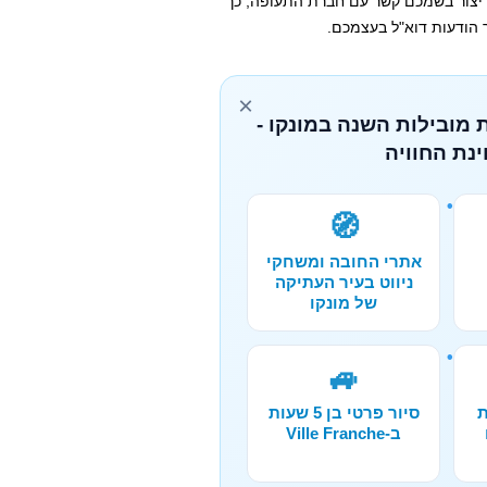
 יצור בשמכם קשר עם חברת התעופה, כך
ר הודעות דוא"ל בעצמכם.
×
 מובילות השנה במונקו -
נת החוויה
🧭
אתרי החובה ומשחקי
ניווט בעיר העתיקה
של מונקו
🚙
ת
סיור פרטי בן 5 שעות
ב-Ville Franche