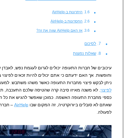
היתרונות ב-AirHelp
החסרונות ב-AirHelp
אז האם AirHelp שווה את זה?
לסיכום
שאלות נפוצות
עיכובים של חברות התעופה יכולים לגרום לעגמת נפש, לאבדן ש
וחופשות. אך האם ידעתם כי אתם יכולים להיות זכאים לפיצוי 
ניתן לבקש פיצוי מחברות התעופה כאשר משהו משתבש. למעשה
לפיצוי
. לא משנה מאיזו סיבה קרה שהטיסה שלכם התעכבה, תמי
כספי מחברת התעופה האשמה. כמוכן שאפשר להגיש את כל הניי
שאתם לא סובלים ביורוקרטיה, זה המקום שבו
AirHelp
– חברת 
לפעולה.