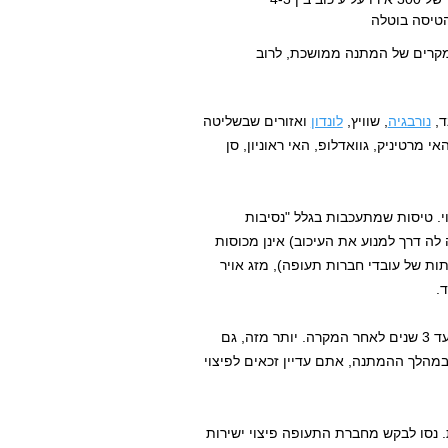
מקרים של המתנה ממושכת, לרוב
ד,
נורבגיה
, שוויץ,
לונדון
ואזורים שבשליטה
מרטיניק, גוואדלופ, האי ראוניון, סן
י. טיסות שמתעכבות בגלל "נסיבות
ה דרך למנוע את העיכוב) אינן מכוסות
ות של עובדי חברות תעופה), מזג אויר
ד.
במקרה של עיכוב באשמת חברת התעופה, אתם זכאים לפיצוי עד 3 שנים לאחר המקרה. יותר מזה, גם
מהלך ההמתנה, אתם עדיין זכאים לפיצוי
ות. נסו לבקש מחברת התעופה פיצוי ישירות