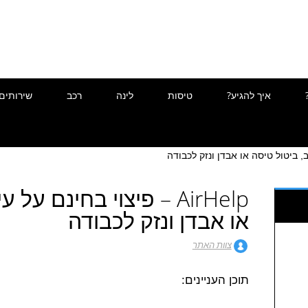
איך להגיע?
טיסות
לינה
רכב
שירותים
AirHelp – פיצוי בחינם ע
או אבדן ונזק לכבודה
צוות האתר
תוכן העניינים: