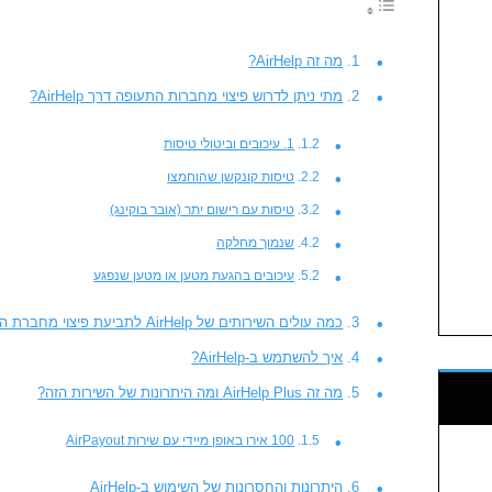
מה זה AirHelp?
מתי ניתן לדרוש פיצוי מחברות התעופה דרך AirHelp?
1. עיכובים וביטולי טיסות
טיסות קונקשן שהוחמצו
טיסות עם רישום יתר (אובר בוקינג)
שנמוך מחלקה
עיכובים בהגעת מטען או מטען שנפגע
כמה עולים השירותים של AirHelp לתביעת פיצוי מחברת התעופה?
איך להשתמש ב-AirHelp?
מה זה AirHelp Plus ומה היתרונות של השירות הזה?
100 אירו באופן מיידי עם שירות AirPayout
היתרונות והחסרונות של השימוש ב-AirHelp