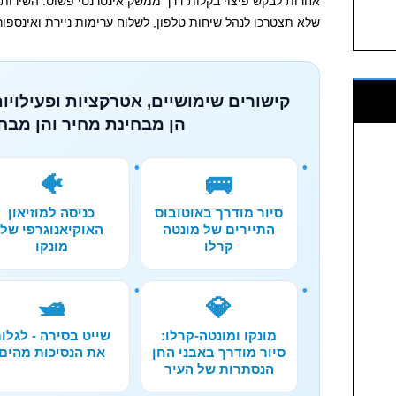
אחרות לבקש פיצוי בקלות דרך ממשק אינטרנטי פשוט. השירות
שלא תצטרכו לנהל שיחות טלפון, לשלוח ערימות ניירת ואינספו
קישורים שימושיים, אטרקציות ופעילויות
הן מבחינת מחיר והן מבחי
🐠
🚌
סיור מודרך באוטובוס
כניסה למוזיאון
התיירים של מונטה
האוקיאנוגרפי של
קרלו
מונקו
🛥️
💎
מונקו ומונטה-קרלו:
שייט בסירה - לגלו
סיור מודרך באבני החן
את הנסיכות מהים
הנסתרות של העיר