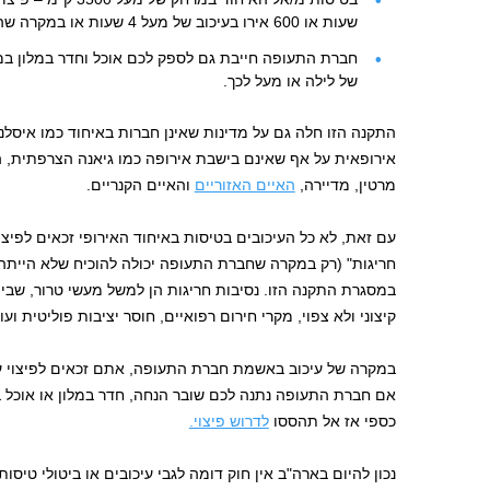
שעות או 600 אירו בעיכוב של מעל 4 שעות או במקרה שהטיסה בוטלה
חברת התעופה חייבת גם לספק לכם אוכל וחדר במלון ב
של לילה או מעל לכך.
התקנה הזו חלה גם על מדינות שאינן חברות באיחוד כמו איסלנ
אירופאית על אף שאינם בישבת אירופה כמו גיאנה הצרפתית, האי 
מרטין, מדיירה,
האיים האזוריים
והאיים הקנריים.
עם זאת, לא כל העיכובים בטיסות באיחוד האירופי זכאים לפיצו
חריגות" (רק במקרה שחברת התעופה יכולה להוכיח שלא הייתה ל
במסגרת התקנה הזו. נסיבות חריגות הן למשל מעשי טרור, שבית
קיצוני ולא צפוי, מקרי חירום רפואיים, חוסר יציבות פוליטית ועו
אם חברת התעופה נתנה לכם שובר הנחה, חדר במלון או אוכל ב
כספי אז אל תהססו
לדרוש פיצוי.
נכון להיום בארה"ב אין חוק דומה לגבי עיכובים או ביטולי טיס