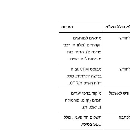
א כולל מע"מ
הערות
חודש
מתאים למותגים
יוקרתיים (מלונות, רכבי
פרימיום). התחייבות
מינימום 6 חודשים.
חודש
מבוסס CPM גבוה
בנישה יוקרתית. כולל
דו"ח חשיפות/CTR.
דש לאשכול
מיקוד בדפי יעדים
חמים (קזינו, פורמולה
1, יאכטות).
כתבה
תשלום חד פעמי; כולל
SEO בסיסי.