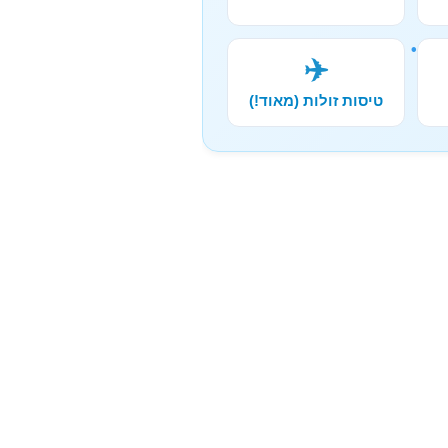
✈️
טיסות זולות (מאוד!)