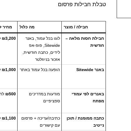
טבלת חבילות פרסום
חבילה / מוצר
מה כלול
מחיר ל
חבילת חסות מלאה –
לוגו בכל עמוד, באנר
₪3,200
ל
חודשית
Sitewide, פופ-אפ
לידים, כתבה חודשית,
אזכור בניוזלטר
באנר Sitewide
הופעה בכל עמוד באתר
₪1,000
ל
באנרים לפי עמודי
מודעות במדריכים
₪500
לחו
מפתח
ספציפיים
כתבה ממומנת / תוכן
כתיבה/עריכה + פרסום
₪1,100
ל
נייטיב
עם קישורים