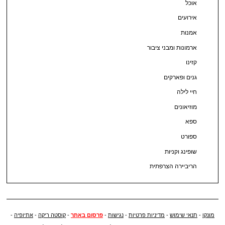
אוכל
אירועים
אמנות
ארמונות ומבני ציבור
קזינו
גנים ופארקים
חיי לילה
מוזיאונים
ספא
ספורט
שופינג וקניות
הריביירה הצרפתית
מונקו
-
תנאי שימוש
-
מדיניות פרטיות
-
נגישות
-
פרסום באתר
-
קוסטה ריקה
-
אתיופיה
-