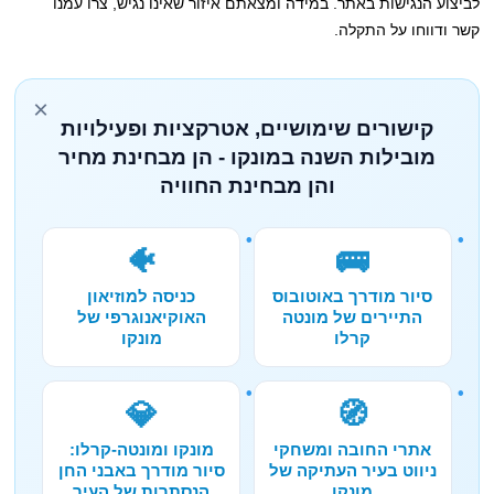
לביצוע הנגישות באתר. במידה ומצאתם איזור שאינו נגיש, צרו עמנו
קשר ודווחו על התקלה.
×
קישורים שימושיים, אטרקציות ופעילויות
מובילות השנה במונקו - הן מבחינת מחיר
והן מבחינת החוויה
🐠
🚌
סיור מודרך באוטובוס
כניסה למוזיאון
התיירים של מונטה
האוקיאנוגרפי של
קרלו
מונקו
💎
🧭
אתרי החובה ומשחקי
מונקו ומונטה-קרלו:
ניווט בעיר העתיקה של
סיור מודרך באבני החן
מונקו
הנסתרות של העיר