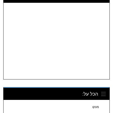
הכל על:
מונקו