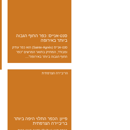
סנט-אנייס: כפר החוף הגבוה
ביותר באירופה
סנט-אנייס (Sainte-Agnès) הוא כפר עתיק
ומבודד, המחזיק בתואר המרשים "כפר
החוף הגבוה ביותר באירופה"....
הריביירה הצרפתית
פייון: הכפר התלוי היפה ביותר
בריביירה הצרפתית