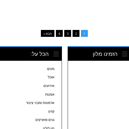
1
2
3
4
הבא »
הזמינו מלון
הכל על:
מונקו
אוכל
אירועים
אמנות
ארמונות ומבני ציבור
קזינו
גנים ופארקים
חיי לילה