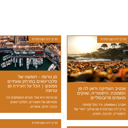
הריביירה הצרפתית
הריביירה הצרפתית
סן טרופז – חופשה של
סלבריטאים במרחק שעתיים
ממונקו | הכל על העיירה סן
אנטיב העתיקה וז'ואן לה פן
טרופה
הסמוכה: היסטוריה, שווקים
וטעמים פרובנסליים
סן טרופז היא אולי מגרש המשחקים הכי
מפורסם של העשירים, הסלבריטאים
אנטיב (Antibes), עיר נמל קסומה
וכוכבי הרוק. אומרים...
בריביירה הצרפתית עם שילוב ייחודי של
היסטוריה, תרבות, חופים...
הריביירה הצרפתית