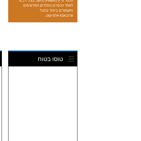
הכפר פייון (Peillon) נחשב בעיני רבים
לאחד הכפרים התלויים המרשימים
והשמורים ביותר בחבל
פרובאנס-אלפ-קוט...
טוסו בטוח