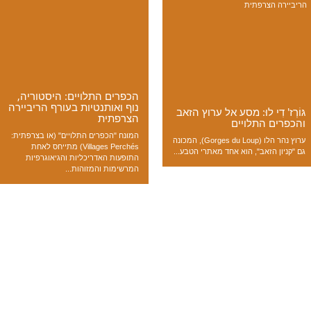
הריביירה הצרפתית
הכפרים התלויים: היסטוריה,
נוף ואותנטיות בעורף הריביירה
גּוֹרְז' דִי לוּ: מסע אל ערוץ הזאב
הצרפתית
והכפרים התלויים
המונח "הכפרים התלויים" (או בצרפתית:
ערוץ נהר הלו (Gorges du Loup), המכונה
Villages Perchés) מתייחס לאחת
גם "קניון הזאב", הוא אחד מאתרי הטבע...
התופעות האדריכליות והגיאוגרפיות
המרשימות והמזוהות...