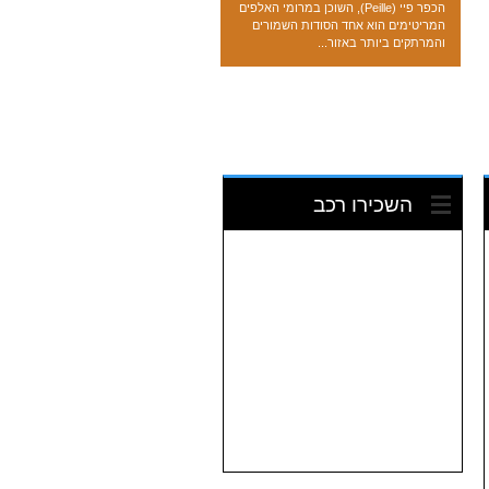
הכפר פיי (Peille), השוכן במרומי האלפים
המריטימים הוא אחד הסודות השמורים
והמרתקים ביותר באזור...
השכירו רכב