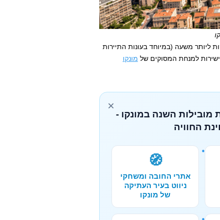
ו
 החוף של הריביירה עלולה לארוך בין 45 דקות ליותר משעה (במיוחד בעונות התיירות
ישירות למנחת המסוקים של
מונקו
×
 מובילות השנה במונקו -
נת החוויה
🧭
אתרי החובה ומשחקי
ניווט בעיר העתיקה
של מונקו