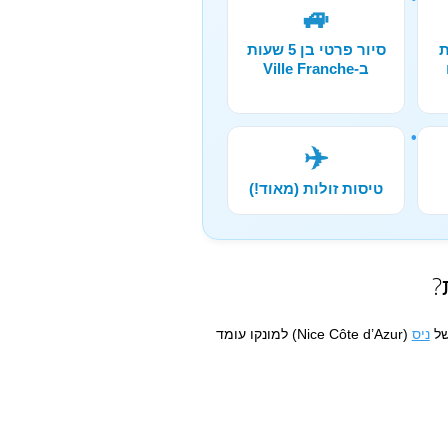
🚙
ת
סיור פרטי בן 5 שעות
ב-Ville Franche
✈️
טיסות זולות (מאוד!)
של
ניס
(Nice Côte d’Azur) למונקו עומד