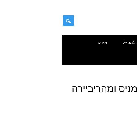
 למטייל
מידע
ניס ומהריביירה