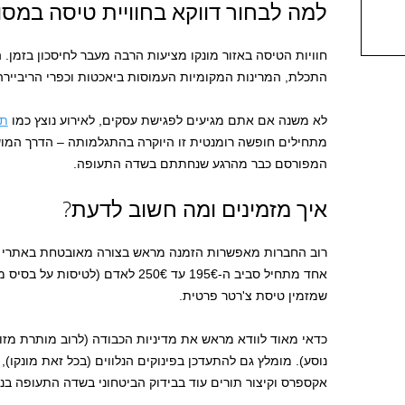
למה לבחור דווקא בחוויית טיסה במסו
חוויות הטיסה באזור מונקו מציעות הרבה מעבר לחיסכון בזמן. 
התכלת, המרינות המקומיות העמוסות ביאכטות וכפרי הריביירה
לא משנה אם אתם מגיעים לפגישת עסקים, לאירוע נוצץ כמו
תע
מתחילים חופשה רומנטית זו היוקרה בהתגלמותה – הדרך המוש
המפורסם כבר מהרגע שנחתתם בשדה התעופה.
איך מזמינים ומה חשוב לדעת?
רוב החברות מאפשרות הזמנה מראש בצורה מאובטחת באתרי האי
אחד מתחיל סביב ה-195€ עד 250€ לאדם 
שמזמין טיסת צ'רטר פרטית.
כדאי מאוד לוודא מראש את מדיניות הכבודה (לרוב מותרת מזוו
נוסע). מומלץ גם להתעדכן בפינוקים הנלווים (בכל זאת מונקו
אקספרס וקיצור תורים עוד בבידוק הביטחוני בשדה התעופה בני