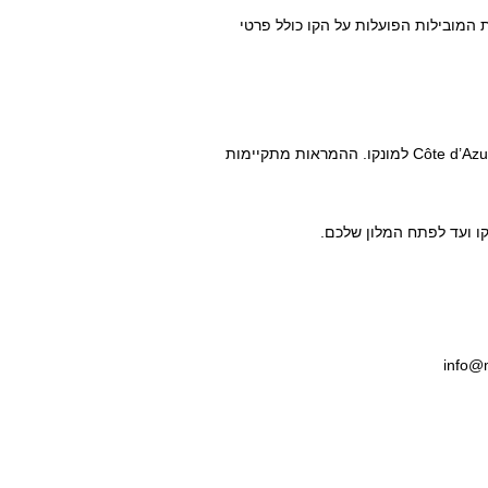
 המובילות הפועלות על הקו כולל פרטי
חברה זו מפעילה קו טיסות סדיר בין מונקו לשדה התעופה ניס Côte d’Azur למונקו. ההמראות מתקיימות