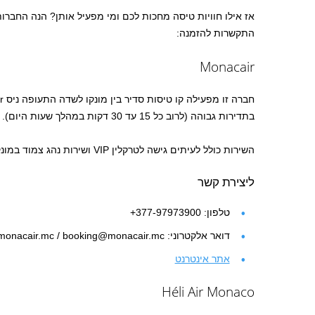
אז אילו חוויות טיסה מחכות לכם ומי מפעיל אותן? הנה החברות
התקשרות להזמנה:
Monacair
בתדירות גבוהה (לרוב כל 15 עד 30 דקות במהלך שעות היום).
השירות כולל לעיתים גישה לטרקלין VIP ושירות נהג צמוד במונקו ועד לפתח המלון שלכם.
ליצירת קשר
טלפון: 377-97973900+
דואר אלקטרוני: info@monacair.mc / booking@monacair.mc
אתר אינטרנט
Héli Air Monaco