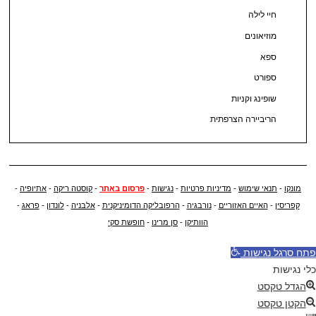
חיי לילה
מוזיאונים
ספא
ספורט
שופינג וקניות
הריביירה הצרפתית
מונקו
-
תנאי שימוש
-
מדיניות פרטיות
-
נגישות
-
פרסום באתר
-
קוסטה ריקה
-
אתיופיה
-
קפריסין
-
האיים האזוריים
-
נורבגיה
-
הרפובליקה הדומיניקנית
-
אלבניה
-
לונדון
-
פראג
-
הוותיקן
-
סן מרינו
-
חופשת סקי
פתח סרגל נגישות
כלי נגישות
הגדל טקסט
הקטן טקסט