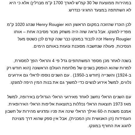
במהירות ממוצעת של 30 קמ"ש לאורך 1700 ק"מ מברלין) אלא כי היא
לא השתתפה במצעד החגיגי כנדרש.
לכן הוכרז שהזוכה במקום הראשון הוא Henry Rougier שנהג 1020 ק"מ
מפריז למונקו. אבל נראה שזה היה משחק מכור מסיבה אחת – אותו
Henry Rougier זכה לכבוד במונקו כבר שנה קודם לכן כשטס מעל
הנסיכות, פעולה שנחשבה מסוכנת ונועזת באותם הימים.
בשנה לאחר מכן מספר המשתתפים גדל פי 4 והראלי הפך למסורת,
למרות שהוא הופסק בשנים של מלחמת העולם הראשונה (הוא חודש רק
ב-1924) והשנייה (חודש ב-1950) . עם השנים נוספו לראלי גם אירועים
נלווים, למשל אירוע לנשים כדי למשוך גם את בנות המין היפה למונקו.
עם השנים הראלי נחשב לאחד מאירועי הראלי הגדולים באירופה, למשל
מאז 1973 תוצאות הראלי נכללות בתוצאות אליפות הראלי האירופאית.
אמנם משנות ה-60 ואילך הראלי שינה את פניו ומדגיש מהירות על חשבון
העמידות (הן האנושית והן המכנית), אבל אין ספק שהוא דרך מצוינת
לחגוג את החורף במונקו.