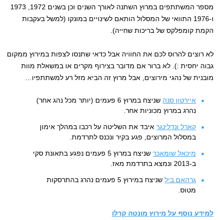
מספר המשתתפים במרוץ השתנה לאורך השנים וכן בשנים 1972, 1973
ו-1976 התוואי של המסלול הותאם לשינויים במונקו (למשל בעקבות
הקמת קומפלקס של בריכות שחייה).
לא רוצים להרוס לכם את החוויה אבל כדאי שתנסו לצפות במירוץ ממקום
גבוה יחסית :). לא ברור אם מדובר בצירוף מקרים או במשאלת מוות
מובנית של נהגי מירוצים, אבל מרוץ זה הביא מזל רע למשתתפיו…
איירטון סנה
שניצח במרוץ 6 פעמים (יותר מכל נהג אחר)
נהרג במרוץ מכוניות אחר.
קארל ונדלינגר
איבד את השליטה על רכבו במהלך אימון
במסלול המרוצים, פגע בקיר ונכנס לתרדמת.
מיכאל שומאכר
שניצח במרוץ 5 פעמים נפגע בתאונת סקי
ב-2013 ונמצא בתרדמת מאז.
גרהאם ביל
שניצח במירוץ 5 פעמים נהרג בהתרסקות
מטוס.
למידע נוסף על מירוץ מונטה קרלו