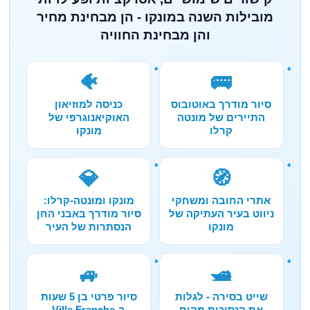
מובילות השנה במונקו - הן מבחינת מחיר
והן מבחינת החוויה
🐠
🚌
סיור מודרך באוטובוס
כניסה למוזיאון
התיירים של מונטה
האוקיאנוגרפי של
קרלו
מונקו
💎
🧭
אתרי החובה ומשחקי
מונקו ומונטה-קרלו:
ניווט בעיר העתיקה של
סיור מודרך באבני החן
מונקו
הנסתרות של העיר
🚙
🛥️
שייט בסירה - לגלות
סיור פרטי בן 5 שעות
את הנסיכות מהים
ב-Ville Franche