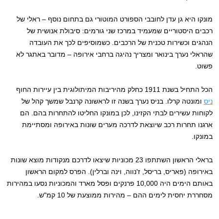
מונקו היא גן עדן לחובבי הספורט המוטורי גם בתחום נוסף – ראלי של
רכבים היסטוריים שמעמיד במרכז שני גורמים: סיבולת אנושית של
הנהגים וכשירות טכנית של הרכבים. כשמוסיפים לכך את העובדה
שהראלי נערך בינואר ומצריך נהיגה ברחבי אירופה – מדובר באתגר לא
פשוט.
הכל התחיל בשנת 1911 כחלק מהיריבות המיתולוגית בין עיירות החוף
ניס
ומונטה קרלו. בניס נערך בשנה זו לראשונה קרנבל שמשך קהל של
לקוחות עשירים לבתי הקזינו, לכן במונקו החליטו להתחרות בהם. הם
ארגנו תחרות רכב שיוצאת לדרכה מערים שונות באירופה ומסתיימת
במונקו.
בראלי הראשון השתתפו 23 מכוניות שיצאו לדרכם מנקודות מוצא שונות
באירופה (פאריס, בריסל, ז'נווה, וינה וברלין). הפרס למקום הראשון
באותם הימים היה 10,000 פרנקים ופסל מארד והמכוניות נסעו במהירות
מסחררת יחסית לימים ההם – מהירות ממוצעת של 10 קמ"ש.