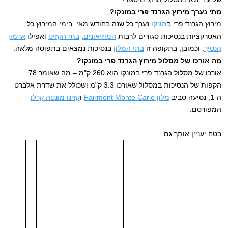
מתי נערך מירוץ הגרנד פרי במונקו?
מירוץ הגרנד פרי ב
מונקו
נערך כל שנה בחודש מאי. בימי המירוץ כל
האטרקציות בנסיכות סגורים לרבות
המוזיאונים
,
בתי הקזינו
ואפילו
ארמון
הנסיך
. וכמובן, בתקופה זו
בתי המלון
בנסיכות נמצאים בתפוסה מלאה.
מה אורכו של מסלול מירוץ הגרנד פרי במונקו?
אורכו של מסלול הגרנד פרי במונקו הוא 260 ק"מ – מה שאומר 78
הקפות של הנסיכות במסלול שאורכו 3.3 ק"מ ושכולל את שדרת אלברט
ה-1, נסיעה סביב
מלון Fairmont Monte Carlo
ו
קזינו מונטה קרלו
המפורסם.
בטח יעניין אותך גם: