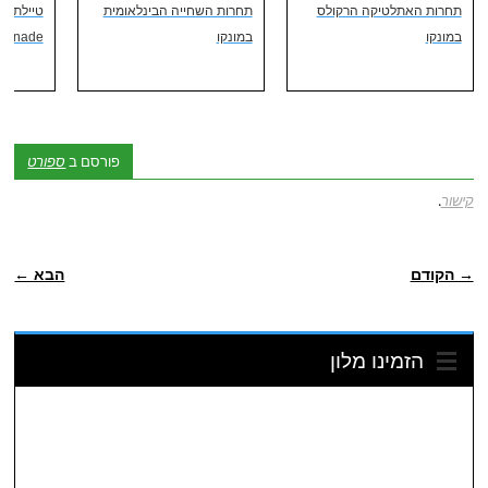
תחרות האתלטיקה הרקולס
תחרות השחייה הבינלאומית
במונקו
במונקו
menade
פורסם ב
ספורט
קישור
.
ניווט פוסטיאלי
→ הקודם
הבא ←
הזמינו מלון