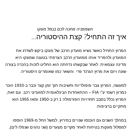
השמפניה מחכה לכם בנמל מונקו
איך זה התחיל? קצת ההיסטוריה…
המרוץ התחיל כאשר נשיא מועדון הרכב של מונקו ביקש לשדרג את
המועדון ולהפריד אותו ממועדון הרכב הצרפתי בטענה שמונקו היא
מדינה עצמאית. לאחר שבקשתו נדחתה הוא החליט לזכות בהכרה בצורה
שונה ויזם את מרוץ הגרנד פרי. והשאר כמו שאומרים היסטוריה.
למעשה, המרוץ צבר פופולריות וחשיבות תוך זמן קצר וכבר ב-1933 הוכר
כמרוץ רשמי ע"י FIA – ההתאחדות הבינלאומית למועדוני רכב. עם זאת,
המרוץ נכלל בסבב תחרויות הפורמולה 1 רק ב-1950 ומאז 1955 הוא
מתקיים ברציפות.
במהלך השנים גם הוכנסו שנויים במירוץ, למשל החל מ-1969 הוספו
למסלול מעקות בטיחות לאחר מקרים מצערים (שני נהגים שנפלו לים),