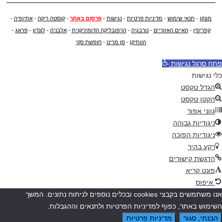
מונקו
-
תנאי שימוש
-
מדיניות פרטיות
-
נגישות
-
פרסום באתר
-
קוסטה ריקה
-
אתיופיה
-
קפריסין
-
האיים האזוריים
-
נורבגיה
-
הרפובליקה הדומיניקנית
-
אלבניה
-
לונדון
-
פראג
-
הוותיקן
-
סן מרינו
-
חופשת סקי
פתח סרגל נגישות
כלי נגישות
הגדל טקסט
הקטן טקסט
גווני אפור
ניגודיות גבוהה
ניגודיות הפוכה
רקע בהיר
הדגשת קישורים
פונט קריא
איפוס
אנו משתמשים בקבצי cookies ובכלים נוספים לניתוח נתונים. המשך
השימוש באתר, כפוף למדיניות הפרטיות ולתנאים וההגבלות.
הבנתי, סגור
מדיניות פרטיות