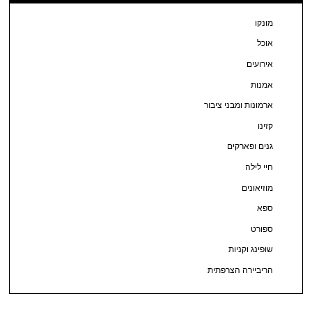
מונקו
אוכל
אירועים
אמנות
ארמונות ומבני ציבור
קזינו
גנים ופארקים
חיי לילה
מוזיאונים
ספא
ספורט
שופינג וקניות
הריביירה הצרפתית