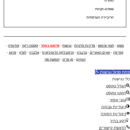
ספורט
שופינג וקניות
הריביירה הצרפתית
מונקו
-
תנאי שימוש
-
מדיניות פרטיות
-
נגישות
-
פרסום באתר
-
קוסטה ריקה
-
אתיופיה
-
קפריסין
-
האיים האזוריים
-
נורבגיה
-
הרפובליקה הדומיניקנית
-
אלבניה
-
לונדון
-
פראג
-
הוותיקן
-
סן מרינו
-
חופשת סקי
פתח סרגל נגישות
כלי נגישות
הגדל טקסט
הקטן טקסט
גווני אפור
ניגודיות גבוהה
ניגודיות הפוכה
רקע בהיר
הדגשת קישורים