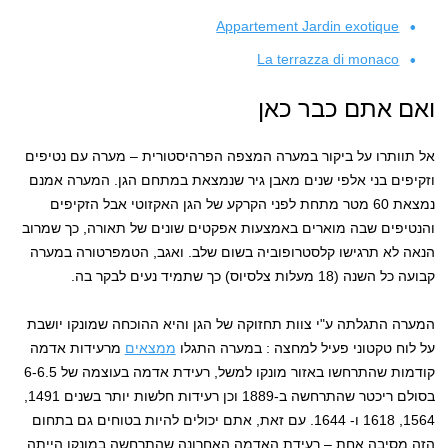
Appartement Jardin exotique
La terrazza di monaco
ואם אתם כבר כאן
אל תוותרו על ביקור במערה המצפה הפרהיסטורית – מערה עם נטיפים
וזקיפים בני אלפי שנים מאבן גיר שנמצאת במתחם הגן. המערה אמנם
נמצאת 60 מטר מתחת לפני הקרקע של הגן האקזוטי אבל הזקיפים
והנטיפים שבה מוארים באמצעות אפקטים שונים של תאורה, כך שמרוב
הנאה לא תרגישו קלסטרופוביה בשום שלב. ואגב, הטמפרטורה במערה
קבועה כל השנה (18 מעלות צלסיוס) כך שתמיד נעים לבקר בה.
המערה התגלתה ע"י צוות תחזוקה של הגן והיא ההוכחה שמונקו יושבת
על לוח טקטוני פעיל למחצה : במערה התגלו
ממצאים
מרעידות אדמה
קודמות שהתרחשו באזור מונקו למשל, רעידת אדמה בעוצמה של 6-6.5
בסולם ריכטר שהתרחשה ב-1889 וכן רעידות חלשות יותר בשנים 1491,
1564, 1618 ו- 1644. עם זאת, אתם יכולים להיות בטוחים גם בתחום
הזה מסיבה אחת – רעידת האדמה האחרונה שהתרחשה במונקו הייתה