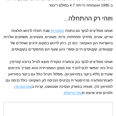
ב-1995 ועוצמתה הייתה 4.7 בסולם ריכטר.
וזוהי רק ההתחלה…
אנחנו ממליצים לבקר גם בחנות
המזכרות
שבה תוכלו לרכוש חולצות
טריקו, עטים, מחזיקי מפתחות, נרות, מגנטים, צעצועים, משחקים וגלויות
בהשראת הגן האקזוטי. כמו כן, ניתן לרכוש במקום זרעים ושתלים של
קקטוסים, קקטוסים חיים וספרי גינון שאף הם מתמקדים בקקטוסים.
אנחנו ממליצים לבקר בגן ובמערה כנקודת מוצא לטיול ברובע קונדמין.
טיול כזה יאפשר לכם להכיר את מונקו המסורתית והוא מצריך מינימום
שעתיים (ללא ביקור במוזיאונים). מסלול הטיול כולל גם ביקור במוזיאון
לאנתרופולוגיה פרהיסטורית (כרטיס הכניסה לגן האקזוטי כולל כניסה גם
למוזיאון זה), מנוחה בפארק הנסיכה אנטואנט, קניות ב
שוק קונדמין
ולסיום שיט שיוצא מ
נמל הרקולס
.