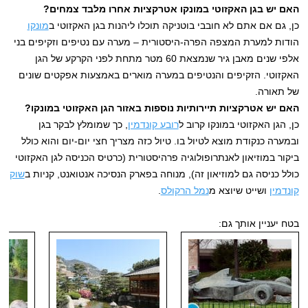
האם יש בגן האקזוטי במונקו אטרקציות אחרו מלבד צמחים?
כן, גם אם אתם לא חובבי בוטניקה תוכלו ליהנות בגן האקזוטי ב
מונקו
הודות למערת המצפה הפרה-היסטורית – מערה עם נטיפים וזקיפים בני
אלפי שנים מאבן גיר שנמצאת 60 מטר מתחת לפני הקרקע של הגן
האקזוטי. הזקיפים והנטיפים במערה מוארים באמצעות אפקטים שונים
של תאורה.
האם יש אטרקציות תיירותיות נוספות באזור הגן האקזוטי במונקו?
כן, הגן האקזוטי במונקו קרוב ל
רובע קונדמין
, כך שמומלץ לבקר בגן
ובמערה כנקודת מוצא לטיול בו. טיול כזה מצריך חצי יום-יום והוא כולל
ביקור במוזיאון לאנתרופולוגיה פרהיסטורית (כרטיס הכניסה לגן האקזוטי
כולל כניסה גם למוזיאון זה), מנוחה בפארק הנסיכה אנטואנט, קניות ב
שוק
קונדמין
ושייט שיוצא מ
נמל הרקולס
.
בטח יעניין אותך גם: