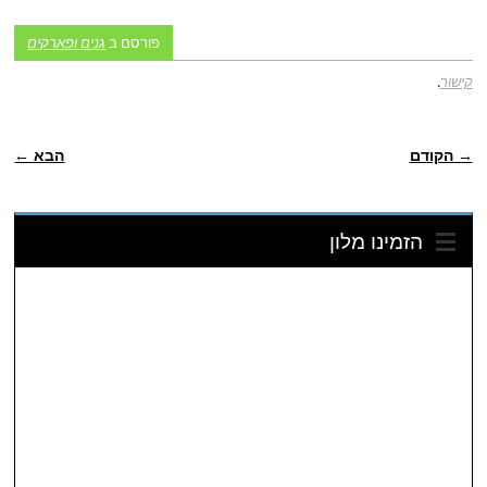
פורסם ב
גנים ופארקים
קישור
.
ניווט פוסטיאלי
→ הקודם
הבא ←
הזמינו מלון