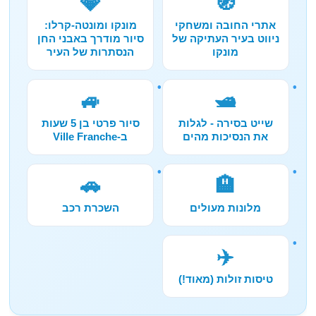
💎
🧭
אתרי החובה ומשחקי
מונקו ומונטה-קרלו:
ניווט בעיר העתיקה של
סיור מודרך באבני החן
מונקו
הנסתרות של העיר
🚙
🛥️
שייט בסירה - לגלות
סיור פרטי בן 5 שעות
את הנסיכות מהים
ב-Ville Franche
🚗
🏨
מלונות מעולים
השכרת רכב
✈️
טיסות זולות (מאוד!)