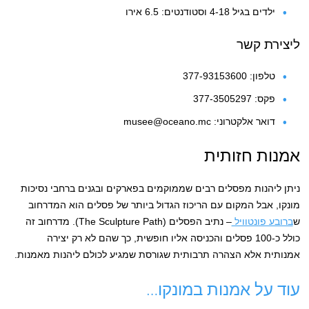
ילדים בגיל 4-18 וסטודנטים: 6.5 אירו
ליצירת קשר
טלפון: 377-93153600
פקס: 377-3505297
דואר אלקטרוני: musee@oceano.mc
אמנות חזותית
ניתן ליהנות מפסלים רבים שממוקמים בפארקים ובגנים ברחבי נסיכות
מונקו, אבל המקום עם הריכוז הגדול ביותר של פסלים הוא המדרחוב
ש
ברובע פונטוויל
– נתיב הפסלים (The Sculpture Path). מדרחוב זה
כולל כ-100 פסלים והכניסה אליו חופשית, כך שהם לא רק יצירה
אמנותית אלא הצהרה תרבותית שגורסת שמגיע לכולם ליהנות מאמנות.
עוד על אמנות במונקו…