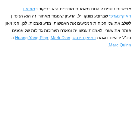
אפשרות נוספת ליהנות מאמנות מודרנית היא בביקור ב
מוזיאון
האוקיינוגרפי
שברובע מונקו ויל. הרעיון שעומד מאחורי זה הוא הניסיון
לשלב את שני הכוחות המניעים את האנושות: מדע ואמנות
.
לכן, המוזיאון
פותח את שעריו לאמנות עכשווית ומארח תערוכות גדולות של אמנים
בינ"ל ידועים דוגמת
דמיאן הירסט
,
Mark Dion
,
Huang Yong Ping
ו-
.
Marc Quinn