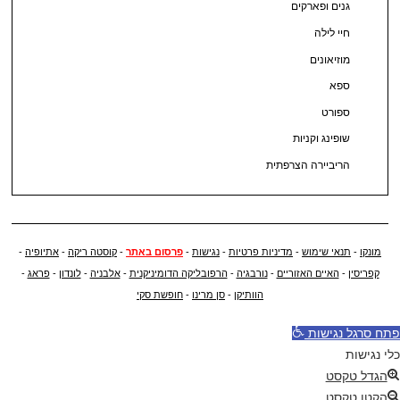
גנים ופארקים
חיי לילה
מוזיאונים
ספא
ספורט
שופינג וקניות
הריביירה הצרפתית
מונקו
-
תנאי שימוש
-
מדיניות פרטיות
-
נגישות
-
פרסום באתר
-
קוסטה ריקה
-
אתיופיה
-
קפריסין
-
האיים האזוריים
-
נורבגיה
-
הרפובליקה הדומיניקנית
-
אלבניה
-
לונדון
-
פראג
-
הוותיקן
-
סן מרינו
-
חופשת סקי
פתח סרגל נגישות
כלי נגישות
הגדל טקסט
הקטן טקסט