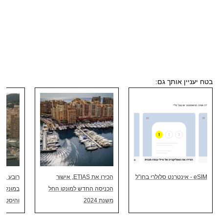
בטח יעניין אותך גם:
eSIM - אינטרנט סלולרי בחו"ל
הכירו את ETIAS, אישור
הכניסה החדש למונקו החל
במונקו ש
משנת 2024
והיסטורי