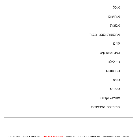
אוכל
אירועים
אמנות
ארמונות ומבני ציבור
קזינו
גנים ופארקים
חיי לילה
מוזיאונים
ספא
ספורט
שופינג וקניות
הריביירה הצרפתית
מונקו
-
תנאי שימוש
-
מדיניות פרטיות
-
נגישות
-
פרסום באתר
-
קוסטה ריקה
-
אתיופיה
-