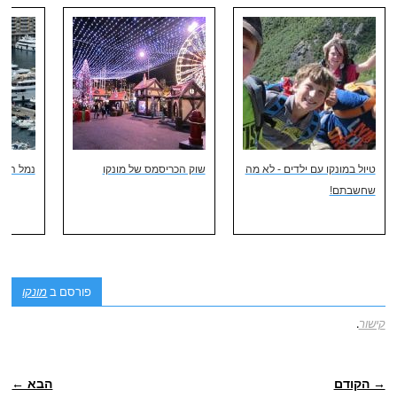
טיול במונקו עם ילדים - לא מה
שוק הכריסמס של מונקו
נמל הרקולס cule
שחשבתם!
פורסם ב
מונקו
קישור
.
ניווט פוסטיאלי
→ הקודם
הבא ←