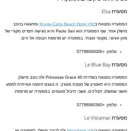
מסעדת Elsa
המסעדה נמצאת ב
מלון Monte-Carlo Beach Hotel
ומתגאה בכוכב
מישלן אחד. שף המסעדה הוא Paolo Sari והיא מגישה תפריט מקורי של
מזון אורגני, מקומי ועונתי. במסעדה יש מרפסת הצופה אל הים.
טלפון: +37798065005
מסעדת Le Blue Bay
המסעדה נמצאת בשדרות 40 Princesse Grace ולה כוכב מישלן.
המסעדה היא תאטרון של מטבח מעורב. זו בעצם הזמנה אמיתית למסע
חושני שמשלב תבלינים, עשבי תיבול וטעמים. במסעדה יש מרפסת.
טלפון:
+37798060360
מסעדת Le Vistamar
המסעדה נמצאת ב
מלון Hermitage
ולה לכוכב מישלן. למסעדה יש