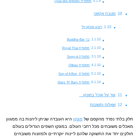
מסעדת Quai des Artistes
מטבח אקזוטי
רובע מונקו ויל
בר Buddha-Bar
מסעדת Royal Thai
מסעדת Song qi
מסעדת Oliban
מסעדת Son of A Bun
מסעדת Stars 'N' Bars
עוד על אוכל במונקו…
שאלות ותשובות
חלק בלתי נפרד מהקסם של
מונקו
היא העובדה שניתן ליהנות בה ממגוון
מאכלים משובחים מכל רחבי העולם. במונקו השפים הגדולים בעולם
חולקים יחד את התשוקה שלהם ליינות יוקרתיים ולמזונות משובחים