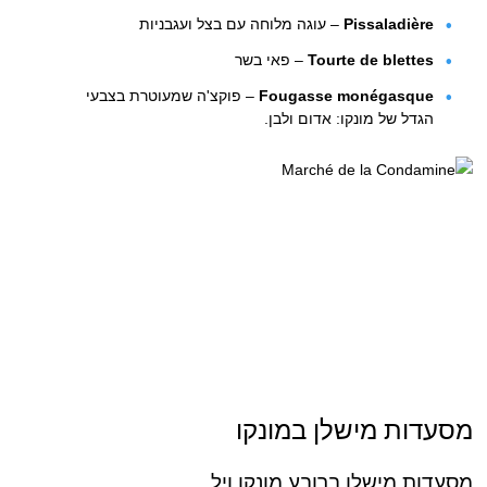
Pissaladière
– עוגה מלוחה עם בצל ועגבניות
Tourte de blettes
– פאי בשר
Fougasse monégasque
– פוקצ'ה שמעוטרת בצבעי
הגדל של מונקו: אדום ולבן.
מסעדות מישלן במונקו
מסעדות מישלן ברובע מונקו ויל