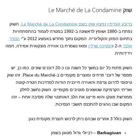
שוק Le Marché de La Condamine
ברובע קונדמין
נמצא שוק בשם Le Marché de La Condamine
. השוק
נפתח ב-1880 ושופץ לראשונה ב-1992 במטרה לעמוד בהתפתחויות
בתחום המזון והקולינריה. המקום נחנך מחדש באמצע 2012 ע"י
הנסיך
אלבר
ה-2 ו
הנסיכה שרלין
ומאז נשמרת בו אווירה מונקואית אמידה, חמה
וידידותית.
השוק פתוח כל יום במשך כל השנה ובו כ-20 דוכנים שונים. כמו כן, יש
מספר של דוכני פרחים ומוצרים מקומיים ב-Place du Marché. זהו שוק
טיפוסי לדרום צרפת והאוירה חייכנית הודות למדרכות הטרה-קוטה
ואריחי הקרמיקה שנושאים מוטיבים מקומיים. השוק נחשב לחלק
ממורשת מונקו והוא מייצג את הלב האותנטי שלה מסיבה אחת – זהו
המקום שבו נוהגים להתכנס תושבי הנסיכות.
השוק כולל 3 אזורים שבהם ניתן לרכוש תוצרת מקומית כגון:
Barbagiuan
– רביולי גדול מטוגן בשמן