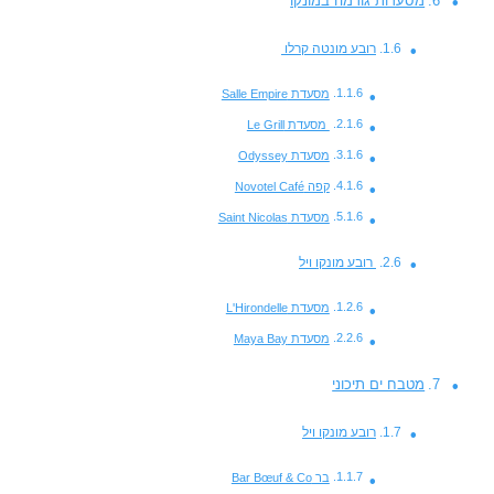
מסעדות גורמה במונקו
רובע מונטה קרלו
מסעדת Salle Empire
מסעדת Le Grill
מסעדת Odyssey
קפה Novotel Café
מסעדת Saint Nicolas
רובע מונקו ויל
מסעדת L'Hirondelle
מסעדת Maya Bay
מטבח ים תיכוני
רובע מונקו ויל
בר Bar Bœuf & Co