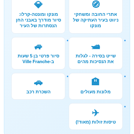
💎
🧭
אתרי החובה ומשחקי
מונקו ומונטה-קרלו:
ניווט בעיר העתיקה של
סיור מודרך באבני החן
מונקו
הנסתרות של העיר
🚙
🛥️
שייט בסירה - לגלות
סיור פרטי בן 5 שעות
את הנסיכות מהים
ב-Ville Franche
🚗
🏨
מלונות מעולים
השכרת רכב
✈️
טיסות זולות (מאוד!)