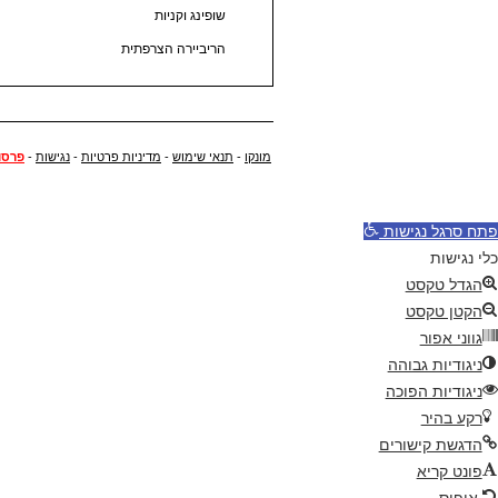
שופינג וקניות
הריביירה הצרפתית
מונקו
-
תנאי שימוש
-
מדיניות פרטיות
-
נגישות
-
פרסו
פתח סרגל נגישות
כלי נגישות
הגדל טקסט
הקטן טקסט
גווני אפור
ניגודיות גבוהה
ניגודיות הפוכה
רקע בהיר
הדגשת קישורים
פונט קריא