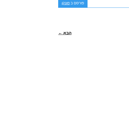
פורסם ב
מונקו
הבא ←