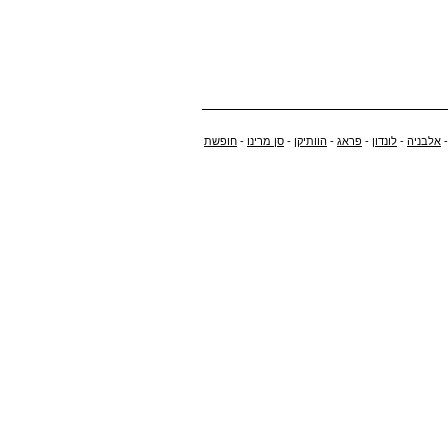
אלבניה
-
לונדון
-
פראג
-
הוותיקן
-
סן מרינו
-
חופשת