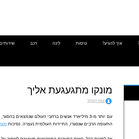
איך להגיע?
טיסות
לינה
רכב
שירותים
מונקו מתגעגעת אליך
צוות האתר
עם יותר מ-3 מיליארד אנשים ברחבי העולם שנמצאים בה
התעופה הרבים שנסגרו, התיירות העולמית נעצרה. נסיכות
מונק
אך למרות הכל, רשות התיירות המונקואית מעוניינת לשמור על ק