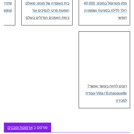
מלון מטרופול במונקו: 40,000
בית האופרה של מונקו: מאולם
דולר ללילה בסוויטה ושמפניה
הופעות פרטי לנסיכים ועד
thedral
חופשי
בימת האמנים הגדולים בעולם
רוצים לחיות בעושר ואושר?
Villa l’Echauguette עומדת
למכירה
פורסם ב
ארמונות ומבנים