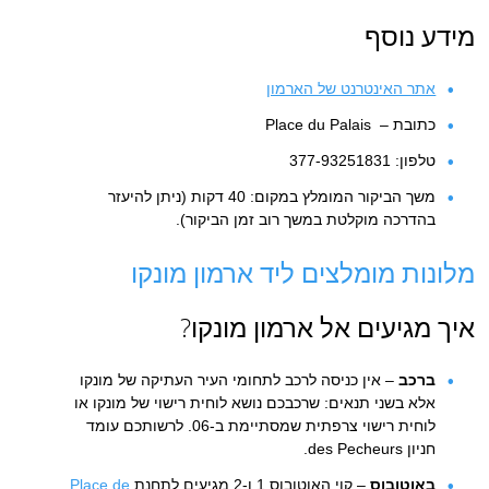
מידע נוסף
אתר האינטרנט של הארמון
כתובת – Place du Palais
טלפון: 377-93251831
משך הביקור המומלץ במקום: 40 דקות (ניתן להיעזר
בהדרכה מוקלטת במשך רוב זמן הביקור).
מלונות מומלצים ליד ארמון מונקו
איך מגיעים אל ארמון מונקו?
ברכב
– אין כניסה לרכב לתחומי העיר העתיקה של מונקו
אלא בשני תנאים: שרכבכם נושא לוחית רישוי של מונקו או
לוחית רישוי צרפתית שמסתיימת ב-06. לרשותכם עומד
חניון des Pecheurs.
באוטובוס
– קוי האוטובוס 1 ו-2 מגיעים לתחנת
Place de