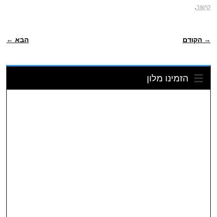
קישור
.
ניווט פוסטיאלי
→ הקודם
הבא ←
הזמינו מלון