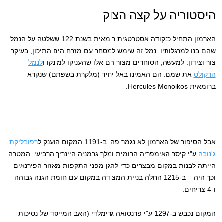
היסטוריה על קצה הצוק
הארמון התחיל כנקודה אסטרטגית רומאית בשנת 122 ששלטה על הנמל
שהם בנו למרגלותיו. נמל זה שימש למסחר עם מזרח הים התיכון, בעיקר
צור וצידון. למעשה, הסוחרים מצור הם אלו שהעניקו למונקו ו
לנמל
הרקולס
את שמם. הם האמינו באל יחיד (מלקרת בשפתם) שנקרא
ברומאית Hercules Monoikos.
אבל הסיפור של הארמון לא נגמר פה. ב-1191 המקום הוענק ל
רפובליקת
ג'נובה
ע"י קיסר האימפריה הרומית ומלך גרמניה היינריך הרביעי. המטרה
הייתה לבנות במקום מבצרים כדי להגן מפני התקפות מאזור הפירנאים
וכך היה – ב-1215 החלה בניית המצודה במקום עם חומת הגנה גבוהה
ו-4 צריחים.
המקום נכבש ב-1297 ע"י פרנסואה גרימלדי (האב המייסד של נסיכות