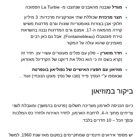
מגדל
שנבנה מהאבנים שנחצבו מ- La Turbie הסמוכה
חצר מרכזית
שכוללת שתי אטרקציות מרכזיות: 3 מיליון
חלוקי אבן בצורות גאומטריות שונות וגרם מדרגות משיש
קררה מהמאה ה-17. אמנם גרם המדרגות נבנה בהשראת
טירת פונטנבלו (Fontainebleau), אבל גם כאן רבים
מאמינים שהוא עולה על המקור.
חדר מזארין
– סלון עם פנלים מעוטרים עשויי עץ. חדר זה
נקרא בשם זה כי הוא כולל את דיוקנו של הקרדינל מאזראן.
מוזיאון עם חפציו האישיים של נפוליאון בונפרטה
שנאספו ע"י הנסיך פייר (סבו של נסיך מונקו הנוכחי) ועוד…
ביקור במוזיאון
כיום הכניסה לארמון מצריכה תשלום (פרטים בהמשך) ומוגבלת לשני
צריחים מתוך ה-4, לרחבת הארמון, לחדר האירוח ולחדר כס המלכות
ובסך הכל – 10 חדרים בלבד.
יש מספר אירועים חינמיים שמתקיימים במקום מאז שנת 1960, למשל