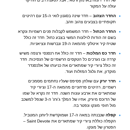
של חדר דומה בארמון ורסאי, אבל לטענת רבים החיקוי
עולה על המקור
החדר הצהוב
– חדר שינה בסגנון לואי ה-15 עם רהיטים
תקופתיים בצבעים צהוב וזהב.
החדר הכחול
– חדר המשמש לקבלות פנים רשמיות ונקרא
בשם זה הודות לוילונות המשי בצבע כחול. חדר זה כולל
שטיח קיר איטלקי מהמאה ה-19 ונברשות ונציאניות.
חדר כס המלכות
– חדר זה כולל אח רנסנסי ורצפה משיש
קררה ובו נערכים כל הטקסים הרשמיים של הנסיכות. חדר
זה כולל ציורי קיר שמתארים את כניעתו של אלכסנדר
מוקדון, את גלגל המזלות ועוד.
חדר יורק
עם שולחן פסיפס שעליו נחתמים מסמכים
רשמיים, רהיטים פרחוניים מהמאה ה-17 וציורי קיר
שמתארים את ארבע עונות השנה. חדר זה נקרא על שמו
של הדוכס מיורק, אחיו של המלך ג'ורג' ה-3 שנפל למשכב
מול חופי מונקו ונפטר בה.
קפלה
שנבנתה במאה ה-17 ושמוקדשת ליוחנן המטביל.
הקפלה כוללת ציורי קיר שמתארים את Saint Devote –
הפטרון של מונקו.