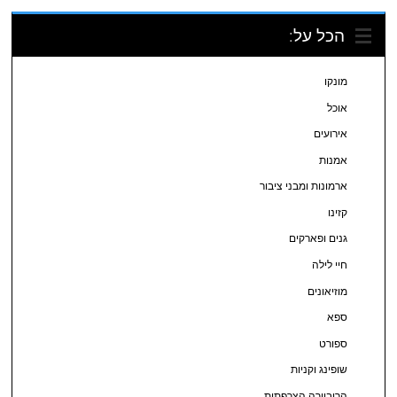
הכל על:
מונקו
אוכל
אירועים
אמנות
ארמונות ומבני ציבור
קזינו
גנים ופארקים
חיי לילה
מוזיאונים
ספא
ספורט
שופינג וקניות
הריביירה הצרפתית