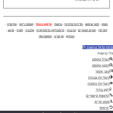
מונקו
-
תנאי שימוש
-
מדיניות פרטיות
-
נגישות
-
פרסום באתר
-
קוסטה ריקה
-
אתיופיה
-
קפריסין
-
האיים האזוריים
-
נורבגיה
-
הרפובליקה הדומיניקנית
-
אלבניה
-
לונדון
-
פראג
-
הוותיקן
-
סן מרינו
-
חופשת סקי
פתח סרגל נגישות
כלי נגישות
הגדל טקסט
הקטן טקסט
גווני אפור
ניגודיות גבוהה
ניגודיות הפוכה
רקע בהיר
הדגשת קישורים
פונט קריא
איפוס