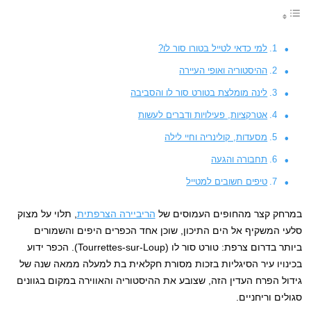
למי כדאי לטייל בטורו סור לו?
ההיסטוריה ואופי העיירה
לינה מומלצת בטורט סור לו והסביבה
אטרקציות, פעילויות ודברים לעשות
מסעדות, קולינריה וחיי לילה
תחבורה והגעה
טיפים חשובים למטייל
במרחק קצר מהחופים העמוסים של
הריביירה הצרפתית
, תלוי על מצוק
סלעי המשקיף אל הים התיכון, שוכן אחד הכפרים היפים והשמורים
ביותר בדרום צרפת: טורט סור לו (Tourrettes-sur-Loup). הכפר ידוע
בכינויו עיר הסיגליות בזכות מסורת חקלאית בת למעלה ממאה שנה של
גידול הפרח העדין הזה, שצובע את ההיסטוריה והאווירה במקום בגוונים
סגולים וריחניים.