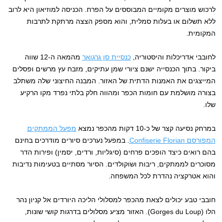
לרכוש מוצרים מקומיים המבוססים על הפרח. הכניסה למוזיאון היא לרוב
ללא תשלום או בעלות סמלית, והוא מספק הצצה מרתקת לתרבות
המקומית.
לחובבי אדריכלות והיסטוריה,
כנסיית סן גרגואר
מהמאה ה-12 שווה
ביקור. בתוך הכנסייה ישנם ציורי שמן עתיקים, מזבח עץ מרשים ופסלים
המייצגים את האמנות הדתית של האזור. המבנה החיצוני שלה משתלב
בצורה מושלמת עם חומות הכפר ומהווה חלק בלתי נפרד מקו הרקיע
שלו.
במרחק נסיעה קצר של כ-10 דקות מהכפר נמצא
מפעל הממתקים
המפורסם Confiserie Florian
. במפעל נערכים סיורים מודרכים בחינם
בהם רואים כיצד הופכים פרחים (סיגליות, ורדים, יסמין) ופירות הדר
מסוכרים לממתקים, ריבות ושוקולדים. הסיור מסתיים בטעימות נדיבות
והוא אטרקציה נהדרת לכל המשפחה.
חובבי טבע יכולים לצאת מהכפר למסלולי הליכה היורדים אל קניון נהר
הלו (Gorges du Loup). האזור מציע מסלולים בדרגות קושי שונות,