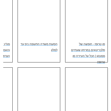
סן טרופז - חופשה של
הסעות משדה התעופה ניס עד
מוז'ין: 
סלבריטאים במרחק שעתיים
למלון
והאמנות
ממונקו | הכל על העיירה סן
הצרפתי
טרופה