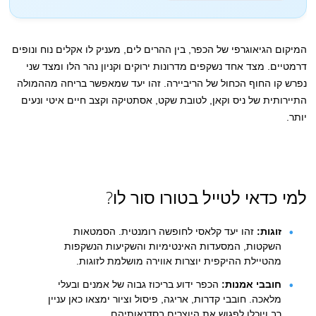
המיקום הגיאוגרפי של הכפר, בין ההרים לים, מעניק לו אקלים נוח ונופים
דרמטיים. מצד אחד נשקפים מדרונות ירוקים וקניון נהר הלו ומצד שני
נפרש קו החוף הכחול של הריביירה. זהו יעד שמאפשר בריחה מההמולה
התיירותית של ניס וקאן, לטובת שקט, אסתטיקה וקצב חיים איטי ונעים
יותר.
למי כדאי לטייל בטורו סור לו?
זוגות:
זהו יעד קלאסי לחופשה רומנטית. הסמטאות
השקטות, המסעדות האינטימיות והשקיעות הנשקפות
מהטיילת ההיקפית יוצרות אווירה מושלמת לזוגות.
חובבי אמנות:
הכפר ידוע בריכוז גבוה של אמנים ובעלי
מלאכה. חובבי קדרות, אריגה, פיסול וציור ימצאו כאן עניין
רב ויוכלו לפגוש את היוצרים בסדנאותיהם.