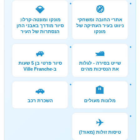
💎
🧭
אתרי החובה ומשחקי
מונקו ומונטה-קרלו:
ניווט בעיר העתיקה של
סיור מודרך באבני החן
מונקו
הנסתרות של העיר
🚙
🛥️
שייט בסירה - לגלות
סיור פרטי בן 5 שעות
את הנסיכות מהים
ב-Ville Franche
🚗
🏨
מלונות מעולים
השכרת רכב
✈️
טיסות זולות (מאוד!)