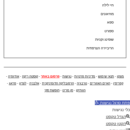
חיי לילה
מוזיאונים
ספא
ספורט
שופינג וקניות
הריביירה הצרפתית
מונקו
-
תנאי שימוש
-
מדיניות פרטיות
-
נגישות
-
פרסום באתר
-
קוסטה ריקה
-
אתיופיה
-
קפריסין
-
האיים האזוריים
-
נורבגיה
-
הרפובליקה הדומיניקנית
-
אלבניה
-
לונדון
-
פראג
-
הוותיקן
-
סן מרינו
-
חופשת סקי
פתח סרגל נגישות
כלי נגישות
הגדל טקסט
הקטן טקסט