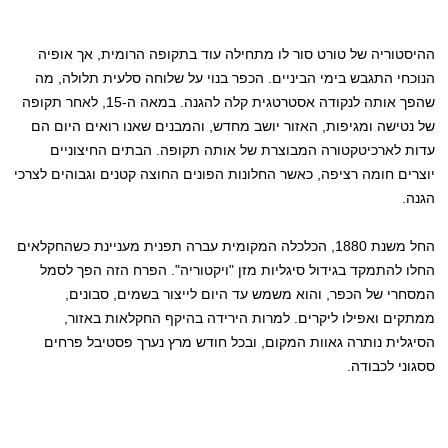
ההיסטוריה של טורט סור לו מתחילה עוד בתקופה הרומית, אך אופיה
הנוכחי התגבש בימי הביניים. הכפר בנוי על שלוחה סלעית תלולה, מה
שהפך אותה לנקודה אסטרטגית קלה להגנה. במאה ה-15, לאחר תקופה
של נטישה ומגיפות, האזור יושב מחדש, והמבנים שאנו רואים היום הם
עדות לארכיטקטורה המבוצרת של אותה תקופה. הבתים החיצוניים
יוצרים חומה רציפה, כאשר החלונות הפונים החוצה קטנים וגבוהים לצרכי
הגנה.
החל משנת 1880, הכלכלה המקומית עברה תפנית מעניינת כשהחקלאים
החלו להתמקד בגידול סיגליות מזן "ויקטוריה". הפרח הזה הפך לסמל
המסחרי של הכפר, והוא משמש עד היום לייצור בשמים, סבונים,
ממתקים ואפילו ליקרים. למרות הירידה בהיקף החקלאות באזור,
הסיגלית נותרה גאוות המקום, ובכל חודש מרץ נערך פסטיבל פרחים
ססגוני לכבודה.