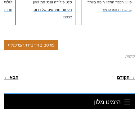
פייון: הכפר התלוי היפה ביותר
סנט פול דה וונס: המוזיאון
לגלות את
בריביירה הצרפתית
הפתוח המרשים של דרום
ההרים ה
צרפת
פורסם ב
הריביירה הצרפתית
קישור
.
ניווט פוסטיאלי
→ הקודם
הבא ←
הזמינו מלון