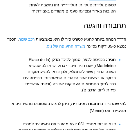
לטעום גלידת סיגליות. הגלידרייה הזו נחשבת לאחת
הטובות באזור ומציעה טעמים מקוריים בעבודת יד.
תחבורה והגעה
הדרך הנוחה ביותר להגיע לטורט סור לו היא באמצעות
רכב שכור
. הכפר
נמצא כ-35 דקות נסיעה
משדה התעופה של ניס
.
חניה:
בכניסה לכפר, סמוך לכיכר מדלן (Place de la
Madeleine), ישנו חניון ציבורי גדול. שימו לב שבשיא
העונה החניון עשוי להתמלא, ולכן כדאי להגיע מוקדם
בבוקר או בשעות אחר הצהריים המאוחרות. הכניסה עם
רכב לתוך הסמטאות העתיקות אסורה (ובלתי אפשרית
פיזית לרוב הרכבים).
למי שמתנייד ב
תחבורה ציבורית
, ניתן להגיע באוטובוס מהעיר ניס או
מהעיירה ונס (Vence):
קו אוטובוס מספר 651 יוצא מהעיר ונס ומגיע עד למרכז