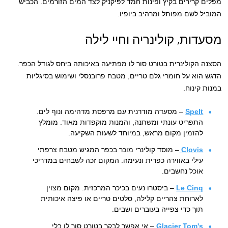
מפלים קרירים בקיץ ופינות חמד לפיקניק לצד המים הזורמים. הכביש
המוביל לשם מפותל ומרהיב ביופיו.
מסעדות, קולינריה וחיי לילה
הסצנה הקולינרית בטורט סור לו מפתיעה באיכותה ביחס לגודל הכפר.
הדגש הוא על חומרי גלם טריים, מטבח פרובנסלי ושימוש בסיגליות
במנות קינוח.
Spelt
– מסעדה מודרנית עם מרפסת מדהימה ונוף לים.
התפריט עונתי ומשתנה, והמנות מוקפדות מאוד. מומלץ
להזמין מקום מראש, במיוחד לשעות השקיעה.
Clovis
– מוסד קולינרי מוכר בכפר המגיש מטבח צרפתי
עילי באווירה כפרית ונעימה. המקום זכה לשבחים במדריכי
אוכל נחשבים.
Le Cinq
– ביסטרו נעים בכיכר המרכזית. מקום מצוין
לארוחת צהריים קלילה, סלטים טריים או פיצה איכותית
תוך כדי צפייה בעוברים ושבים.
Glacier Tom's
– אי אפשר לבקר בטורט סור לו בלי