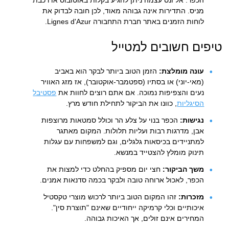
הכפר. אל ונס עצמה ניתן להגיע בקלות באוטובוס או רכבת
מניס. התדירות אינה גבוהה מאוד, לכן חובה לבדוק את
לוחות הזמנים באתר חברת התחבורה Lignes d'Azur.
טיפים חשובים למטייל
עונה מומלצת:
הזמן הטוב ביותר לבקר הוא באביב
(מאי-יוני) או בסתיו (ספטמבר-אוקטובר), אז מזג האוויר
נעים והצפיפות נמוכה. אם אתם רוצים לחוות את
פסטיבל
הסיגליות
, כוונו את הביקור לתחילת חודש מרץ.
נגישות:
הכפר בנוי על צלע הר וכולל סמטאות מרוצפות
אבן, מדרגות רבות ועליות תלולות. המקום מאתגר
למתניידים בכיסאות גלגלים, וגם למשפחות עם עגלות
תינוק מומלץ להצטייד במנשא.
משך הביקור:
חצי יום מספיק בהחלט כדי למצות את
הכפר, לאכול ארוחה טובה ולבקר בכמה סדנאות אמנים.
מזכרות:
זהו המקום הטוב ביותר לרכוש מוצרי טקסטיל
איכותיים וכלי קרמיקה ייחודיים שאינם "תוצרת סין".
המחירים אינם זולים, אך האיכות גבוהה.