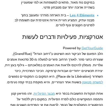
במיקום נוח מאוד, מתאים למשפחות או למי שמעוניין
בשהייה ארוכה יותר עם מטבחון פרטי.
Les 4 Eléments
– בית הארחה מודרני ומעוצב בתוך
מבנה עתיק, המציע חוויית אירוח אינטימית עם תשומת לב
לפרטים הקטנים ונוף להרים.
אטרקציות, פעילויות ודברים לעשות
Powered by
GetYourGuide
הלב הפועם של הביקור הוא השיטוט ב"רחוב הגדול" (Grand'Rue),
שצורתו כחצי סהר. לאורך הרחוב פזורים למעלה מ-30 סדנאות אומנים
וגלריות. מומלץ להיכנס ולראות את האמנים במלאכתם – גילוף בעץ זית,
יצירת תכשיטים ייחודיים ועבודות קרמיקה. הכיכר המרכזית, כיכר
השחרור (Place de la Libération), היא המקום בו המקומיים נפגשים
למשחק פטאנק
בשעות אחר הצהריים, והיא מוקפת בבתי קפה נעימים.
אחת הנקודות החשובות בכפר היא
מבצר הסיגליות
. זהו מוזיאון קטן
וחממה המוקדשים כולם לפרח הסיגלית. במקום ניתן ללמוד על
ההיסטוריה החקלאית של הכפר, לראות את זני הפרחים השונים ואף