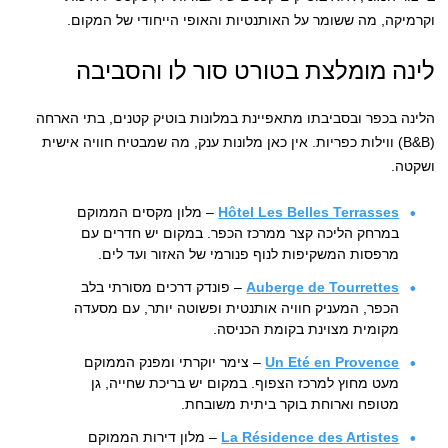
וקרמיקה, מה ששומר על האותנטיות והאופי הייחודי של המקום.
לינה מומלצת בטורט סור לו והסביבה
הלינה בכפר ובסביבתו מתאפיינת במלונות בוטיק קטנים, בתי הארחה
(B&B) ווילות כפריות. אין כאן מלונות ענק, מה שמבטיח חוויה אישית
ושקטה.
Hôtel Les Belles Terrasses
– מלון מקסים הממוקם
במרחק הליכה קצר ממרכז הכפר. במקום יש חדרים עם
מרפסות המשקיפות לנוף פנורמי של האזור ועד לים.
Auberge de Tourrettes
– פונדק דרכים מסורתי בלב
הכפר, המעניק חוויה אותנטית ופשוטה יותר, עם מסעדה
מקומית מצוינת בקומת הכניסה.
Un Eté en Provence
– צימר יוקרתי ומפנק הממוקם
מעט מחוץ למרכז הצפוף. במקום יש בריכת שחייה, גן
מטופח וארוחת בוקר ביתית משובחת.
La Résidence des Artistes
– מלון דירות הממוקם