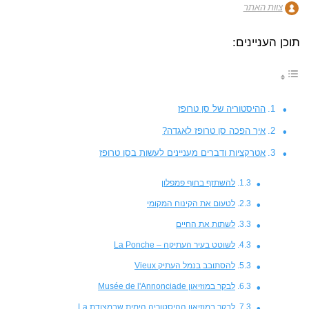
צוות האתר
תוכן העניינים:
ההיסטוריה של סן טרופז
איך הפכה סן טרופז לאגדה?
אטרקציות ודברים מעניינים לעשות בסן טרופז
להשתזף בחוף פמפלון
לטעום את הקינוח המקומי
לשתות את החיים
לשוטט בעיר העתיקה – La Ponche
להסתובב בנמל העתיק Vieux
לבקר במוזיאון Musée de l'Annonciade
לבקר במוזיאון ההיסטוריה הימית שבמצודת La