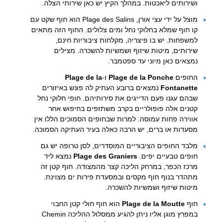
ושירותים ליאכטות. במהלך הקיץ יש כאן שירותי הצלה.
מוצל על ידי עצי אורן, Plage des Salins הוא חוף שקט עם
קו חוף שמלא בחלוקי נחל ומים צלולים. החוף הזה מתאים
למשפחות. יש בו פיצריה, מקלחות ציבוריות חינם,
שירותים, מיטות שיזוף ושמשיות להשכרה. מצילים
נמצאים כאן מיוני עד ספטמבר.
החופים
Plage de la Ponche
ו-
Plage de la
Fontanette
נמצאים ברובע העתיק לה פונש באיזורים
שבהם עגנו פעם הדייגים את סירותיהם. חופי חלוקי נחל
קטנים אלה פופולריים בקרב משתזפים בחיפוש אחר
אווירה פחות עמוסה. למרות שבחופים הסמוכים הללו אין
מסעדות או ברים, יש הרבה כאלה בעיר העתיקה הסמוכה.
מלבד החופים הציבוריים המוסדרים, לסן טרופה יש גם
חופים טבעיים יפים.
Plage des Graniers
נמצא ליד
מרכז הכפר, במרחק הליכה קצר מהמצודה. חוף קטן זה
מתהדר בנוף חוף מקסים ובמסעדת פירות ים מצוינת.
מיטות שיזוף ושמשיות להשכרה.
חוף
Plage de la Moutte
הוא חוף חולי קטן החבוי
במפרץ מוגן אליו ניתן להגיע ממסלול ההליכה Chemin