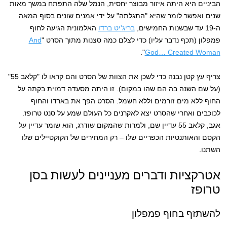
הביניים היא היתה איזור מבוצר יחסית, הנמל שלה התפתח במשך מאות
שנים ואפשר לומר שהיא "התגלתה" על ידי אמנים שונים בסוף המאה
ה-19 עד שבשנות החמישים,
בריג'יט ברדו
האלמונית הגיעה לחוף
פמפלון (תכף נדבר עליו) כדי לצלם כמה סצנות מתוך הסרט "
And
".
God… Created Woman
צריף עץ קטן נבנה כדי לשכן את הצוות של הסרט והם קראו לו "קלאב 55"
(על שם השנה בה הם שהו במקום). זו היתה מסעדה דמוית בקתה על
החוף ללא מים זורמים וללא חשמל. הסרט הפך את בארדו והחוף
לכוכבים ואחרי שהסרט יצא לאקרנים כל העולם שמע על סנט טרופז.
אגב, קלאב 55 עדיין שם, ולמרות שהמקום שודרג, הוא שומר עדיין על
הקסם והאותנטיות הכפריים שלו – רק המחירים של הקוקטיילים שלו
השתנו.
אטרקציות ודברים מעניינים לעשות בסן
טרופז
להשתזף בחוף פמפלון