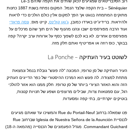
רוב הסלבריטאים שמגיעים לכאן שותים את הקפה שלהם ב-Le
Sénéquier – בית הקפה שלצד הנמל. המקום נפתח בשנת 1887 כחנות
מתוקים המתמחה בנוגט אך הפך למקום אלין כולם הולכים כדי לראות
ולהיראות. ברידיג'יט בארדו כמובן,
ג'ואן קולינס
, קייט מוס,
ונסה פראדי
ועוד הרבה מפורסמים ישבו ונהנו מהנוף של הים תוך שהם מרכלים על
מפורסמים אחרים. לא בא לכם לשפוך כסף על ארוחת ערב יקרה? קפה
בבוקר, כוס רוזה או אפריטיף ואתם חלק מזה.
לשוטט בעיר העתיקה – La Ponche
העיר העתיקה של סן טרופז, המכונה "לה פונש" גובלת בנמל ונמצאת
מתחת למצודה. לה פונש הוא המרכז ההיסטורי של כפר הדייגים העתיק
הזה והוא האזור הציורי ביותר של סן טרופז. חלק ממנו הוא אזור להולכי
רגל, עם סמטאות צרות, שבילים מרוצפים ושפע של חנויות קטנות,
בוטיקים יוקרתיים, בתי קפה ומסעדות.
פנו שמאלה ברחוב Rue du Portail-Neuf והמשיכו עד שאתם מגיעים
לכנסיית Iglesia de Nuestra Señora de la Asunción שברחוב Rue
Commandant Guichard. מגדל הפעמונים של הכנסייה (מהמאה ה-18)