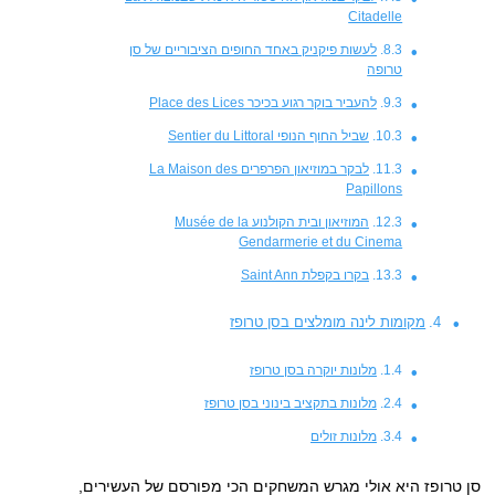
Citadelle
לעשות פיקניק באחד החופים הציבוריים של סן
טרופה
להעביר בוקר רגוע בכיכר Place des Lices
שביל החוף הנופי Sentier du Littoral
לבקר במוזיאון הפרפרים La Maison des
Papillons
המוזיאון ובית הקולנוע Musée de la
Gendarmerie et du Cinema
בקרו בקפלת Saint Ann
מקומות לינה מומלצים בסן טרופז
מלונות יוקרה בסן טרופז
מלונות בתקציב בינוני בסן טרופז
מלונות זולים
סן טרופז היא אולי מגרש המשחקים הכי מפורסם של העשירים,