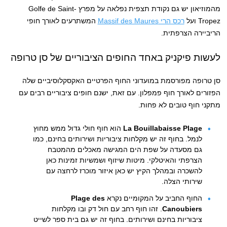
מהמוזיאון יש גם נקודת תצפית נפלאה על מפרץ Golfe de Saint-
Tropez ועל
רכס הרי Massif des Maures
המשתרעים לאורך חופי
הריביירה הצרפתית.
לעשות פיקניק באחד החופים הציבוריים של סן טרופה
סן טרופה מפורסמת במועדוני החוף הפרטיים האקסקלוסיביים שלה
הפזורים לאורך חוף פמפלון. עם זאת, ישנם חופים ציבוריים רבים עם
מתקני חוף טובים לא פחות.
La Bouillabaisse Plage
הוא חוף חולי גדול ממש מחוץ
לנמל. בחוף זה יש מקלחות ציבוריות ושירותים בחינם, כמו
גם מסעדה על שפת הים המגישה מאכלים מהמטבח
הצרפתי והאיטלקי. מיטות שיזוף ושמשיות זמינות כאן
להשכרה ובמהלך הקיץ יש כאן איזור מוכרז לרחצה עם
שירותי הצלה.
החוף החביב על המקומיים נקרא
Plage des
Canoubiers
. זהו חוף רחב עם חול דק ובו מקלחות
ציבוריות בחינם ושירותים. בחוף זה יש גם בית ספר לשייט