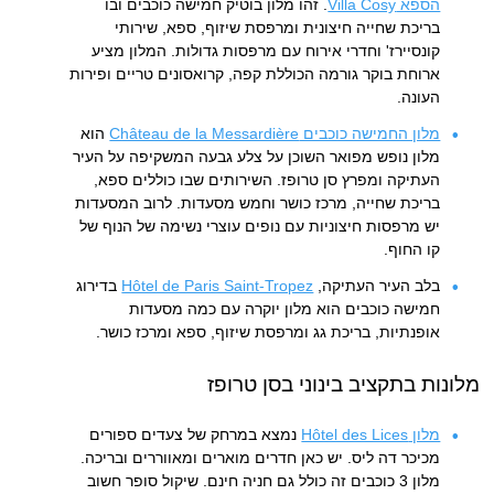
הספא Villa Cosy
. זהו מלון בוטיק חמישה כוכבים ובו
בריכת שחייה חיצונית ומרפסת שיזוף, ספא, שירותי
קונסיירז' וחדרי אירוח עם מרפסות גדולות. המלון מציע
ארוחת בוקר גורמה הכוללת קפה, קרואסונים טריים ופירות
העונה.
מלון החמישה כוכבים Château de la Messardière
הוא
מלון נופש מפואר השוכן על צלע גבעה המשקיפה על העיר
העתיקה ומפרץ סן טרופז. השירותים שבו כוללים ספא,
בריכת שחייה, מרכז כושר וחמש מסעדות. לרוב המסעדות
יש מרפסות חיצוניות עם נופים עוצרי נשימה של הנוף של
קו החוף.
בלב העיר העתיקה,
Hôtel de Paris Saint-Tropez
בדירוג
חמישה כוכבים הוא מלון יוקרה עם כמה מסעדות
אופנתיות, בריכת גג ומרפסת שיזוף, ספא ומרכז כושר.
מלונות בתקציב בינוני בסן טרופז
מלון Hôtel des Lices
נמצא במרחק של צעדים ספורים
מכיכר דה ליס. יש כאן חדרים מוארים ומאווררים ובריכה.
מלון 3 כוכבים זה כולל גם חניה חינם. שיקול סופר חשוב