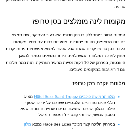
טרופה.
מקומות לינה מומלצים בסן טרופז
המקום הטוב ביותר ללון בו בסן טרופז הוא בעיר העתיקה, שם תמצאו
רחובות מרוצפים, חנויות ייחודיות ומסעדות רבות עם פטיו. מקומות
הלינה בסן טרופז יקרים אמנם אבל אפשר למצוא אפשרויות פחות יקרות
מחוץ למרכז. המלונות המשתלמים ביותר נמצאים בסמוך למעגן
היאכטות, במרחק של 10 דקות נסיעה מהעיר העתיקה. הנה כמה מלונות
עם דירוג גבוה במיקומים מעולים:
מלונות יוקרה בסן טרופז
מלון החמישה כוכבים Hôtel Sezz Saint-Tropez
מציע
חללי פנים מודרניים אלגנטיים שעוצבו על ידי כריסטוף
פילה. במלון יש גינה שופעת, בריכת שחייה חיצונית, ספא
בסגנון עכשווי, שירותי קונסיירז' ומסעדת מישלן.
במרחק הליכה קצר מכיכר Place des Lices נמצא
מלון