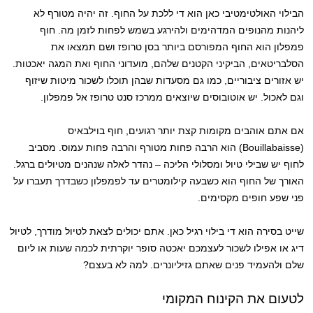
הבילוי האולטימטיבי כאן הוא די ללכת על החוף. זה יהיה מטורף לא
ליהנות מהנופים המדהימים ולהירגע בשמש לפחות לזמן מה. חוף
פמפלון הוא החוף המפורסם ביותר בסן טרופז ושם תמצאו את
הסלבריטאים, הביקיני הקטנים שלהם, מועדוני החוף ואת המגה יאכטות.
יש אזורים ציבוריים, כמו גם מסעדות שבהן תוכלו לשכור מיטות שיזוף
וגם לאכול. יש אוטובוסים שיוצאים ממרכז סנט טרופז אל פמפלון.
אם אתם אוהבים מקומות קצת יותר רגועים, חוף בוילבאיס
(Bouillabaisse) הוא הרבה פחות מטורף והרבה פחות עמוס. מסביב
לחוף יש שבילי טיול ומסלולי הליכה – נהדר לאלה שנהנים מטיולים ברגל.
האורך של החוף הוא כשבעה קילומטרים עד לפמפלון כשבדרך תעברו על
פני שפע חופים מקסימים.
שייט בסירה הוא די בילוי רגיל כאן. אתם יכולים לצאת לטיול מודרך, לטיול
דיג או אפילו לשכור לעצמכם יאכטה סופר יוקרתית לכמה שעות או ליום
שלם ולהעמיד פנים שאתם גזיליונרים. למה לא בעצם?
לטעום את הקינוח המקומי