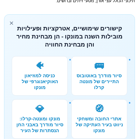
תיכוני הכולל עצי אורן, מטעי זיתים וברושים.
×
קישורים שימושיים, אטרקציות ופעילויות
מובילות השנה במונקו - הן מבחינת מחיר
והן מבחינת החוויה
🐠
🚌
סיור מודרך באוטובוס
כניסה למוזיאון
התיירים של מונטה
האוקיאנוגרפי של
קרלו
מונקו
💎
🧭
אתרי החובה ומשחקי
מונקו ומונטה-קרלו:
ניווט בעיר העתיקה של
סיור מודרך באבני החן
מונקו
הנסתרות של העיר