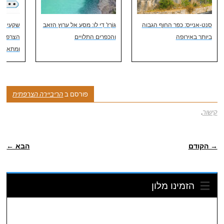
סנט-אנייס: כפר החוף הגבוה
גּוֹרְז' דִי לוּ: מסע אל ערוץ הזאב
שקעי חש
ביותר באירופה
והכפרים התלויים
הצרפתית 
ומתאמים
פורסם ב
הריביירה הצרפתית
קישור
.
ניווט פוסטיאלי
→ הקודם
הבא ←
הזמינו מלון