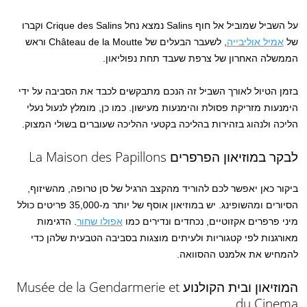
על השביל שמוביל אל חוף Salins נמצא נחל Crique des Salins וקברו
של
אמיל אוליבייה
, לשעבר הבעלים של Château de la Moutte וראש
הממשלה האחרון של צרפת שעבד תחת נפוליאון.
בזמן הטיול לאורך השביל זה הנכם מתבקשים לכבד את הסביבה על ידי
הימנעות מזריקת פסולת והימנעות מעישון. כמו כן, מומלץ לנעול נעלי
הליכה ולנהוג בזהירות בהליכה בקטעי ההליכה שעוברים בשולי המצוק.
לבקר במוזיאון הפרפרים La Maison des Papillons
ביקור כאן יאפשר לכם להוריד מהקצב הרגיל של סן טרופה, מהשיזוף,
הסיורים ומהשופינג. יש במוזיאון אוסף של יותר מ-35,000 פריטים כולל
מיני פרפרים אקזוטיים, נכחדים ונדירים כמו
אפולו שחור
. הדגימות
מאורגנות לפי קטגוריות ולעיתים מוצגות בסביבה הטבעית שלהן כדי
להמחיש את אלמנט ההסוואה.
המוזיאון ובית הקולנוע Musée de la Gendarmerie et
du Cinema