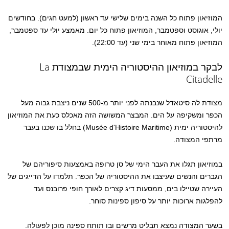
המוזיאון פתוח כל השנה בימים שלישי עד ראשון (למעט חגים). בחודשים
יולי, אוגוסט וספטמבר, המוזיאון פתוח כל יום. מאמצע יולי עד ספטמבר,
המוזיאון פתוח מאוחר בימי שני (עד 22:00).
לבקר במוזיאון ההיסטוריה הימית שבמצודת La
Citadelle
מצודת לה סיטאדל שנבנתה לפני יותר מ-500 שנים ניצבת גבוה מעל
הכפר ומשקיפה על הים. המבצר המשושה הזה מאכלס כעת את המוזיאון
להיסטוריה ימית (Musée d'Histoire Maritime) בחלל בו שכנו בעבר
מרתפי המצודה.
במוזיאון תגלו את העבר הימי של סן טרופה באמצעות סיפוריהם של
הגברים והנשים שעיצבו את ההיסטוריה של הכפר. תלמדו על הדייגים של
העיירה שטיילו בים, ממסעות דיג קצרים לאורך חופי פרובנס ועד
להפלגות ארוכות יותר על סיפון ספינות סוחר.
בשער המצודה נמצא תבליט מרשים ובו תותח ספינה מוכן לפעולה.