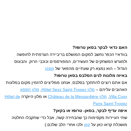
האם כדאי לבקר בסאן טרופז?
בוודאי! הכפר נחשב למקום המושלם בריביירה הצרפתית לחופשה
ולמגרש המשחקים של העשירים, המפורסמים וכוכבי הרוק. והבונוס
הגדול – הוא נמצא רק שעתיים מהפאר של
מונקו
באיזה מלונות לנים הסלבס בסאן טרופז?
אם אתם רוצים להתחכך בסלבס, אנחנו ממליצים להזמין מקום במלונות
האהובים עליהם –
מלון Hôtel Sezz Saint-Tropez
,
מלון הספא
Villa Cosy
,
מלון Château de la Messardière
או מלון היוקרה
Hôtel de
Paris Saint-Tropez
איפה עדיף לבקר, בסאן- טרופז או בקאן?
שתי העיירות מקסימות כך שהבחירה קשה, אבל כדי שתקבלו החלטה
מושכלת קראו כאן על
קאן
ולכו אחרי הלב שלכם:)