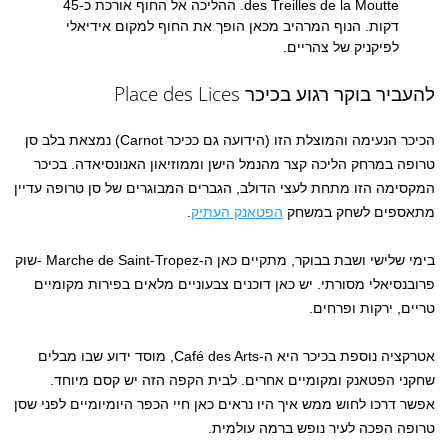
des Treilles de la Moutte. ההליכה אל החוף אורכת כ-45
דקות. הנוף המרהיב מכאן הופך את החוף למקום אידיאלי
לפיקניק של צהריים.
להעביר בוקר רגוע בכיכר Place des Lices
הכיכר הנעימה והמוצלת הזו (הידועה גם ככיכר Carnot) נמצאת בלב סן
טרופה במרחק הליכה קצר מהנמל הישן וממוזיאון האנונסיאדה. בכיכר
המקסימה הזו מתחת לעצי הדולב, הגברים המבוגרים של סן טרופה עדיין
מתאספים לשחק במשחק
הפטאנק העתיק
.
בימי שלישי ושבת בבוקר, מתקיים כאן ה-Marche de Saint-Tropez -שוק
פרובנסיאלי מסורתי. יש כאן דוכנים צבעוניים מלאים בפירות מקומיים
טריים, ירקות ופרחים.
אטרקציה נוספת בכיכר היא ה-Café des Arts, מוסד ידוע שבו מבלים
שחקני הפטאנק ומקומיים אחרים. לבית הקפה הזה יש קסם מיוחד.
אפשר דרכו לחוש ממש איך היו נראים כאן חיי הכפר היומיומיים לפני שסן
טרופה הפכה לעיר נופש ברמה עולמית.