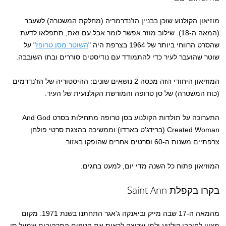
מוזיאון הקולנוע שוכן בבניין הז'נדרמריה (מחלקת המשטרה) לשעבר
(ה
מאה ה-18). שילוב מוזר אפשר לומר אבל עם זאת, תתפלאו לדעת
שהסרט הרווחי ביותר של 1964 בצרפת היה "
השוטר מסן טרופז
" על
שוטר שהועבר לעיר כדי להתמודד עם נודיסטים סוררים ובתו השובבה.
המוזיאון היחודי הזה מכסה 2 נושאים שונים: ההיסטוריה של הז'נדרמים
(כוח המשטרה) של סן טרופה והמורשת הקולנועית של העיר.
התערוכה על תולדות הקולנוע בסן טרופה מתחילות בסרט And God
Created Woman (ברידג'ט בארדו) וממשיכה בהצגת סרטי פולחן
צרפתיים משנות ה-60 וסרטים אחרים שהופקו באזור.
המוזיאון פתוח כל השנה מדי יום, למעט בחגים.
בקרו בקפלת Saint Ann
מהמאה ה-17 שבה מייק וביאנקה ג'אגר התחתנו בשנת 1971. מקום
מצוין לחובבי קולנוע ולמי שרוצה לראות את הנופים המרהיבים שמעל סן