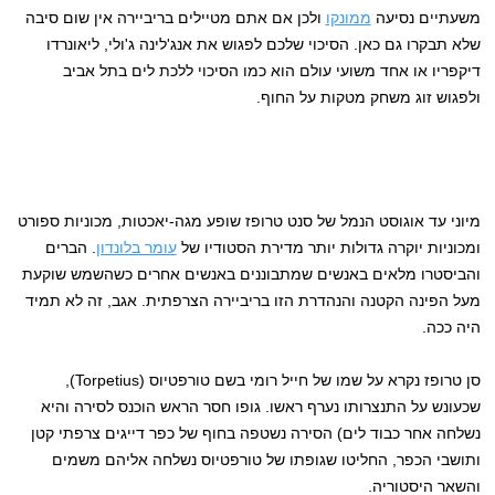
משעתיים נסיעה
ממונקו
ולכן אם אתם מטיילים בריביירה אין שום סיבה
שלא תבקרו גם כאן. הסיכוי שלכם לפגוש את אנג'לינה ג'ולי, ליאונרדו
דיקפריו או אחד משועי עולם הוא כמו הסיכוי ללכת לים בתל אביב
ולפגוש זוג משחק מטקות על החוף.
מיוני עד אוגוסט הנמל של סנט טרופז שופע מגה-יאכטות, מכוניות ספורט
ומכוניות יוקרה גדולות יותר מדירת הסטודיו של
עומר בלונדון
. הברים
והביסטרו מלאים באנשים שמתבוננים באנשים אחרים כשהשמש שוקעת
מעל הפינה הקטנה והנהדרת הזו בריביירה הצרפתית. אגב, זה לא תמיד
היה ככה.
סן טרופז נקרא על שמו של חייל רומי בשם טורפטיוס (Torpetius),
שכעונש על התנצרותו נערף ראשו. גופו חסר הראש הוכנס לסירה והיא
נשלחה אחר כבוד לים) הסירה נשטפה בחוף של כפר דייגים צרפתי קטן
ותושבי הכפר, החליטו שגופתו של טורפטיוס נשלחה אליהם משמים
והשאר היסטוריה.