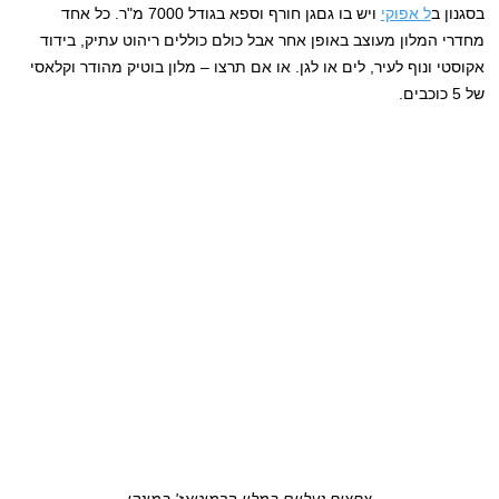
בסגנון ב
ל אפוקי
ויש בו גםגן חורף וספא בגודל 7000 מ"ר. כל אחד
מחדרי המלון מעוצב באופן אחר אבל כולם כוללים ריהוט עתיק, בידוד
אקוסטי ונוף לעיר, לים או לגן. או אם תרצו – מלון בוטיק מהודר וקלאסי
של 5 כוכבים.
צחצוח נעליים במלון הרמיטאז' במונקו