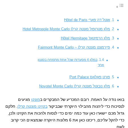
אוטל דה פארי Hôtel de Paris
מלון מטרופול מונטה קרלו Hotel Metropole Monte Carlo
מלון הרמיטאז' Hôtel Hermitage
פיירמונט מונטה קרלו – Fairmont Monte Carlo
במלון 4 מסעדות שכל אחת מתמחה בסגנון
אחר
פורט פאלאס Port Palace
מלון נובוטל מונטה קרלו Novotel Monte Carlo
בואו נודה על האמת. רובם המכריע של המבקרים ב
מונקו
מגיעים
לנסיכות כדי ליהנות מהבילוי היוקרתי שבביקור
בקזינו מונטה קרלו
. חלקם
גדול מכם יישארו כאן עוד כמה ימים כדי לנסות ולהכות את הקזינו ולכן,
כדי להקל עליכם, ריכזנו כאן את 6 מלונות היוקרה שנמצאים הכי קרוב
לשם.