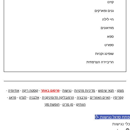
קזינו
גנים ופארקים
חיי לילה
מוזיאונים
ספא
ספורט
שופינג וקניות
הריביירה הצרפתית
מונקו
-
תנאי שימוש
-
מדיניות פרטיות
-
נגישות
-
פרסום באתר
-
קוסטה ריקה
-
אתיופיה
-
קפריסין
-
האיים האזוריים
-
נורבגיה
-
הרפובליקה הדומיניקנית
-
אלבניה
-
לונדון
-
פראג
-
הוותיקן
-
סן מרינו
-
חופשת סקי
פתח סרגל נגישות
כלי נגישות