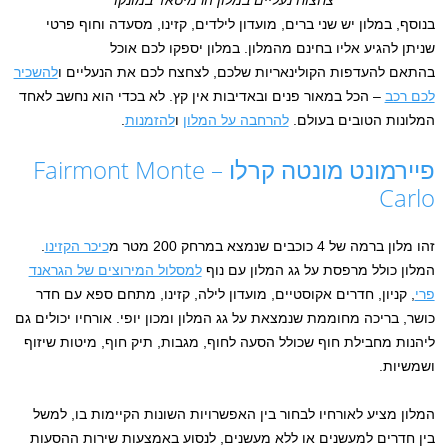
בנוסף, במלון יש שני ברים, מועדון לילדים, קזינו, מסעדה וחוף פרטי
שניתן להגיע אליו בחינם מהמלון. במלון יספקו לכם אוכל
בהתאם להעדפות הקולינאריות שלכם, לצחצח לכם את הנעליים ו
להשכיר
לכם רכב
– הכל במאור פנים ובאדיבות אין קץ. לא בכדי הוא נחשב לאחד
המלונות הטובים בעולם.
להרחבה על המלון
ו
להזמנות
.
פיירמונט מונטה קרלו – Fairmont Monte
Carlo
זהו מלון ברמה של 4 כוכבים שנמצא במרחק 200 מטר מ
כיכר הקזינו
.
המלון כולל מרפסת על גג המלון עם נוף
למסלול המירוצים של הגראנד
פרי
, קניון, חדרים אקוסטיים, מועדון לילה, קזינו, מתחם ספא עם חדר
כושר, בריכה מחוממת שנמצאת על גג המלון ומכון יופי. אורחיו יכולים גם
ליהנות מחבילת חוף שכולל הסעה לחוף, מגבות, תיק חוף, מיטות שיזוף
ושמשיות.
המלון מציע לאורחיו לבחור בין האפשרויות השונות הקיימות בו, למשל
בין חדרים למעשנים או ללא מעשנים, לנסוע באמצעות שירות ההסעות