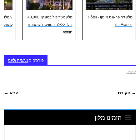
מלון דה פראנס מונקו - Hôtel
מלון מטרופול במונקו: 40,000
9 מלונו
de France
דולר ללילה בסוויטה ושמפניה
למונקו
חופשי
פורסם ב
מלונות ולינה
קישור
.
ניווט פוסטיאלי
→ הקודם
הבא ←
הזמינו מלון