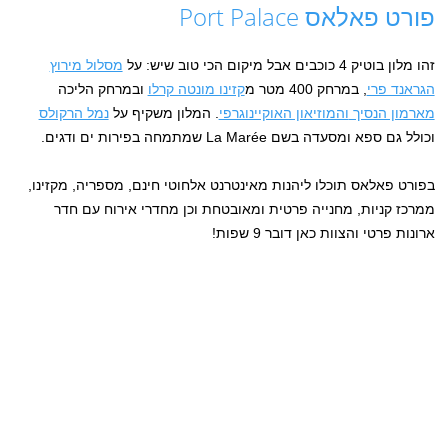
פורט פאלאס Port Palace
זהו מלון בוטיק 4 כוכבים אבל מיקום הכי טוב שיש: על
מסלול מירוץ
הגראנד פרי
, במרחק 400 מטר מ
קזינו מונטה קרלו
ובמרחק הליכה
מארמון הנסיך
והמוזיאון האוקיינוגרפי
. המלון משקיף על
נמל הרקולס
וכולל גם ספא ומסעדה בשם La Marée שמתמחה בפירות ים ודגים.
בפורט פאלאס תוכלו ליהנות מאינטרנט אלחוטי חינם, מספריה, מקזינו,
ממרכז קניות, מחנייה פרטית ומאובטחת וכן מחדרי אירוח עם חדר
ארונות פרטי והצוות כאן דובר 9 שפות!