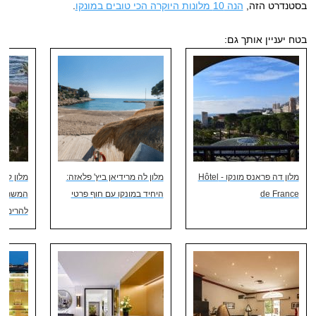
בסטנדרט הזה,
הנה 10 מלונות היוקרה הכי טובים במונקו
.
בטח יעניין אותך גם:
מלון דה פראנס מונקו - Hôtel
מלון לה מרידיאן ביץ' פלאזה:
מלון קול
de France
היחיד במונקו עם חוף פרטי
המשתלמת
להרים ול