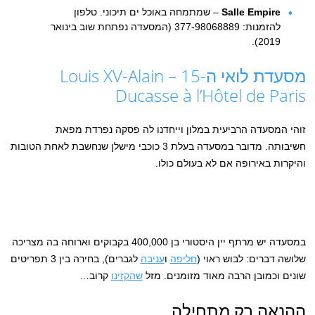
Salle Empire
– שמתמחה באוכל ים תיכוני. טלפון
להזמנות: 377-98068889 (המסעדה נפתחת שוב בינואר
2019).
מסעדת לואי ה-15 – Louis XV-Alain
Ducasse à l’Hôtel de Paris
זוהי המסעדה הרביעית במלון וייחדנו לה פסקה נפרדת מפאת
חשיבותה. מדובר במסעדה בעלת 3 כוכבי מישלן שנחשבת לאחת הטובות
והיקרות באירופה אם לא בעולם כולו.
במסעדה יש מרתף יין היסטורי בן 400,000 בקבוקים וארוחה בה מצריכה
שלושה דברים: לבוש ראוי (
חליפה
ו
עניבה
לגברים), בחירה בין 3 תפריטים
שונים וכמובן הרבה מאוד מזומנים. מזל
שהקזינו
קרוב…
ההנאה רק מתחילה