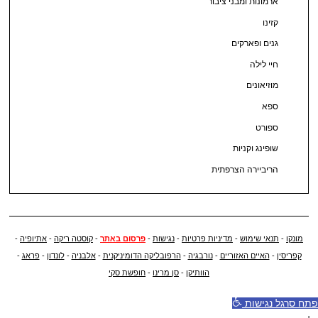
ארמונות ומבני ציבור
קזינו
גנים ופארקים
חיי לילה
מוזיאונים
ספא
ספורט
שופינג וקניות
הריביירה הצרפתית
מונקו
-
תנאי שימוש
-
מדיניות פרטיות
-
נגישות
-
פרסום באתר
-
קוסטה ריקה
-
אתיופיה
-
קפריסין
-
האיים האזוריים
-
נורבגיה
-
הרפובליקה הדומיניקנית
-
אלבניה
-
לונדון
-
פראג
-
הוותיקן
-
סן מרינו
-
חופשת סקי
פתח סרגל נגישות