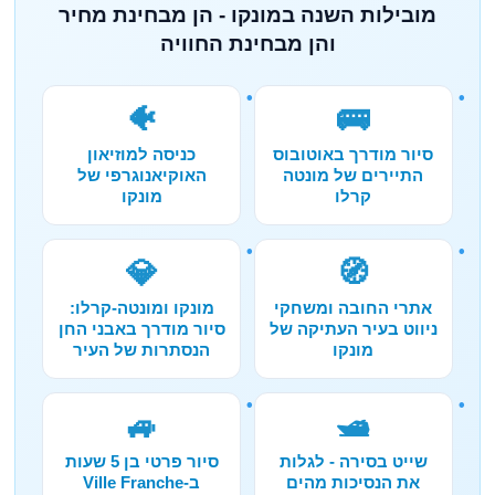
מובילות השנה במונקו - הן מבחינת מחיר
והן מבחינת החוויה
🐠
🚌
סיור מודרך באוטובוס
כניסה למוזיאון
התיירים של מונטה
האוקיאנוגרפי של
קרלו
מונקו
💎
🧭
אתרי החובה ומשחקי
מונקו ומונטה-קרלו:
ניווט בעיר העתיקה של
סיור מודרך באבני החן
מונקו
הנסתרות של העיר
🚙
🛥️
שייט בסירה - לגלות
סיור פרטי בן 5 שעות
את הנסיכות מהים
ב-Ville Franche