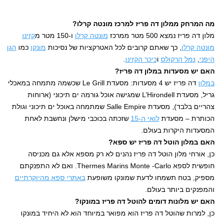
מה המרחק ממלון דה פריז למרכז מונטה קרלו?
מלון דה פריז נמצא 500 מטר ממרכז
מונטה קרלו
ו-150 מטר מ
קזינו
מונטה קרלו
, כך שאתם קרובים לכל האטרקציות של נסיכות
מונקו
כמו
הגן
היפני
,
נמל הרקולס
ו
כיכר הקזינו
.
האם יש מסעדות במלון דה פריז?
במלון
דה פריז יש 4 מסעדות: מסעדת Le Grill שכשמה מתמחה במאכלי
גריל, מסעדת L’Hirondell שמגישה אוכל גורמה ים תיכוני (ארוחות
צהריים בלבד), מסעדת Salle Empire שמתמחה באוכל ים תיכוני וגולת
הכותרת – מסעדת
לואי ה-15
שזכתה בכוכבי מישלן ונחשבת לאחת
המסעדות היקרות בעולם.
האם במלון הוטל דה פריז יש ספא?
כן, אורחי מלון הוטל דה פריז נהנים לא רק מספא אלא גם מכניסה
חופשית לספא Thermes Marins Monte -Carlo. ואם לא התפנקתם
מספיק, בטח תשמחו לדעת שמונקו משופעת
באתרי ספא מהיוקרתיים
והמפנקים ביותר בעולם.
האם יש מלונות דומים להוטל דה פריז במונקו?
כן, למרות שהוטל דה פריז הוא מפואר במיוחד הוא לא היחיד במונקו