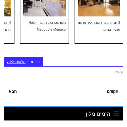
3 הכי טובים: מלונות ליד ארמון
מלון מטרופול מונקו - Hotel
6 המלונ
הנסיך במונקו
Metropole Monaco
קזינו מו
פורסם ב
מלונות ולינה
קישור
.
ניווט פוסטיאלי
→ הקודם
הבא ←
הזמינו מלון