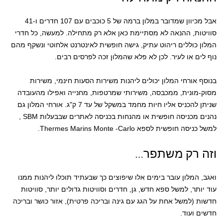
אבל מכיוון שמדובר במלון ברמה של 5 כוכבים עם 107 חדרים ו-41
סוויטות, ההנאה לא מסתיימת כאן אלא רק מתחילה. למעשה, כל חדרי
המלון כוללים ריהוט עתיק, גישה חופשית לאינטרנט אלחוטי ונשקף מהם
נוף לים או לעיר. לכן לא פלא שהמלון זכה לפרסים רבים.
בנוסף אורחי המלון יכולים ליהנות משירות הסעות חינמי, משירות
מסוק-מונית, ממכבסה, משירותי שמרטפות, מחנייה ואפילו מהעובדה
שניתן להכניס אליו חיות מחמד במשקל של עד 7 ק"ג. אורחי המלון גם
נהנים מכניסה חופשית או מהנחות בכניסה לאתרים שבבעלות SBM ,
למשל כניסה חופשית לספא Thermes Marins Monte -Carlo.
וזה רק משתפר…
ואגב, המלון עובר בימים אלו שיפוצים כך שבעתיד תוכלו ליהנות ממנו
עוד יותר, למשל ספא חדש, גן, חדרים וסוויטות גדולים יותר, סוויטות
חדשות (למשל אחת על הגג עם גינה ובריכה פרטית), אזור כושר ובריכה
חדשים ועוד.