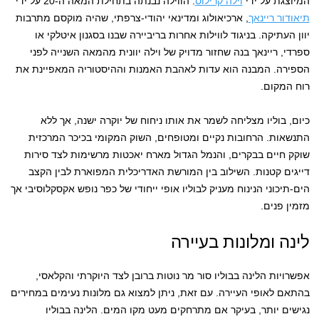
המיוצגת על ידי
וילה קרילוס
. הווילה נבנתה בתחילת המאה ה-20 על ידי
תיאודור ריינאך
, ארכיאולוג ומדינאי יהודי-צרפתי, שהיה מוקסם מתרבות
יוון העתיקה. בניגוד לווילות אחרות בריביירה שבנו בסגנון איטלקי או
ספרדי, ריינאך בנה שחזור מדויק של וילה יוונית מהמאה השנייה לפני
הספירה. המבנה הוא עדות לאהבת האמנות וההיסטוריה המאפיינת את
רוח המקום.
כיום, בוליו מצליחה לשמר את אותו ניחוח של יוקרה ישנה, אך ללא
התנשאות. הרחובות נקיים ומטופחים, השוק המקומי בכיכר המרכזית
שוקק חיים בבקרים, והנמל הגדול מארח יאכטות מרשימות לצד סירות
דייגים קטנות. השילוב בין המורשת האדריכלית המפוארת לבין הקצב
הים-תיכוני הנינוח מעניק לבוליו אופי ייחודי של כפר נופש אקסקלוסיבי אך
מזמין פנים.
לינה ומלונות בעיירה
אפשרויות הלינה בבוליו סור מר נוטות ברובן לצד היוקרתי והקלאסי,
בהתאם לאופי העיירה. עם זאת, ניתן למצוא גם מלונות נעימים במחירים
נגישים יותר, בעיקר אם מתרחקים מעט מקו המים. הלינה בבוליו