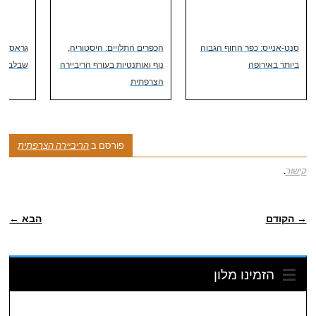
סנט-אנייס: כפר החוף הגבוה
הכפרים התלויים: היסטוריה,
גראס - 
ביותר באירופה
נוף ואותנטיות בעורף הריביירה
שבלב הר
הצרפתית
פורסם ב
הריביירה הצרפתית
קישור
.
ניווט פוסטיאלי
→ הקודם
הבא ←
הזמינו מלון