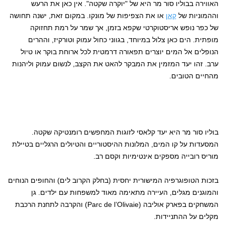
האווירה בבוליו סור מר היא של "יוקרה שקטה". אין כאן את הרעש
וההמוניות של
קאן
או את הצפיפות של מונקו. במקום זאת, ישנה תחושה
של כפר נופש אריסטוקרטי שקפא בזמן, אך שמר על רמת תחזוקה
מופתית. הים כאן צלול במיוחד, בגווני כחול עמוק וטורקיז, וההרים
הנופלים אל המים יוצרים תפאורה דרמטית לכל ארוחת בוקר או טיול
ערב. זהו יעד המזמין את המבקר להאט את הקצב, לנשום עמוק וליהנות
מהחיים הטובים.
בוליו סור מר היא יעד קלאסי לזוגות המחפשים רומנטיקה שקטה.
המסעדות על קו המים, המלונות ההיסטוריים והטיולים הרגליים בטיילת
מוריס רובייה מספקים אינטימיות וקסם רב.
בזכות הטופוגרפיה המישורית יחסית (בחלק הקרוב לים) והחופים הנוחים
והמוגנים מגלים, העיירה מתאימה מאוד למשפחות עם ילדים. גן
המשחקים בפארק אוליבה (Parc de l’Olivaie) והקרבה לתחנת הרכבת
מקלים על ההתניידות.