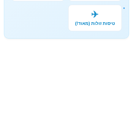
✈️
טיסות זולות (מאוד!)