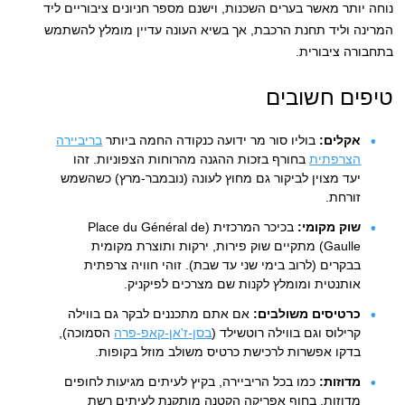
נוחה יותר מאשר בערים השכנות, וישנם מספר חניונים ציבוריים ליד
המרינה וליד תחנת הרכבת, אך בשיא העונה עדיין מומלץ להשתמש
בתחבורה ציבורית.
טיפים חשובים
אקלים:
בוליו סור מר ידועה כנקודה החמה ביותר
בריביירה
הצרפתית
בחורף בזכות ההגנה מהרוחות הצפוניות. זהו
יעד מצוין לביקור גם מחוץ לעונה (נובמבר-מרץ) כשהשמש
זורחת.
שוק מקומי:
בכיכר המרכזית (Place du Général de
Gaulle) מתקיים שוק פירות, ירקות ותוצרת מקומית
בבקרים (לרוב בימי שני עד שבת). זוהי חוויה צרפתית
אותנטית ומומלץ לקנות שם מצרכים לפיקניק.
כרטיסים משולבים:
אם אתם מתכננים לבקר גם בווילה
קרילוס וגם בווילה רוטשילד (
בסן-ז'אן-קאפ-פרה
הסמוכה),
בדקו אפשרות לרכישת כרטיס משולב מוזל בקופות.
מדוזות:
כמו בכל הריביירה, בקיץ לעיתים מגיעות לחופים
מדוזות. בחוף אפריקה הקטנה מותקנת לעיתים רשת