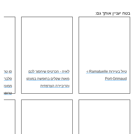
בטח יעניין אותך גם:
טיול בעיירות Ramatuelle ו-
לאיה - הכרטיס שיחסוך לכם
סן טרופז
Port-Grimaud
מאות שקלים בחופשה במונקו
סלבריטא
והריביירה הצרפתית
ממונקו |
טרופה