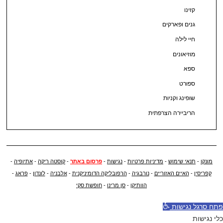
קזינו
גנים ופארקים
חיי לילה
מוזיאונים
ספא
ספורט
שופינג וקניות
הריביירה הצרפתית
מונקו
-
תנאי שימוש
-
מדיניות פרטיות
-
נגישות
-
פרסום באתר
-
קוסטה ריקה
-
אתיופיה
-
קפריסין
-
האיים האזוריים
-
נורבגיה
-
הרפובליקה הדומיניקנית
-
אלבניה
-
לונדון
-
פראג
-
הוותיקן
-
סן מרינו
-
חופשת סקי
פתח סרגל נגישות
כלי נגישות