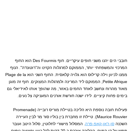
חובבי הים יהנו משני חופים עיקריים. חוף Des Fourmis הוא החוף
המרכזי והמשפחתי יותר, הממוקם למרגלות הקזינו וה"רוטונדה". הנוף
ממנו לכיוון וילה קרילוס הוא גלויה קלאסית. החוף השני הוא Plage de la
Petite Afrique, הממוקם ליד המרינה ולמרגלות המצוקים. חוף זה מוגן
מאוד מהרוח ונחשב לאחד החמים באזור, מה שהופך אותו לאידיאלי גם
בימים פחות קיציים. לידו ישנה חורשת אורנים המעניקה צל נעים.
פעילות חובה נוספת היא הליכה בטיילת מוריס רובייה (Promenade
Maurice Rouvier). טיילת זו מחברת בין בוליו סור מר לבין העיירה
השכנה
סן-ז'אן-קאפ-פרה
. המסלול מישורי לחלוטין, סלול היטב ועובר
ממש על קו המים. ההליכה אורכת כ-20 דקות לכל כיוון ומציעה נופים