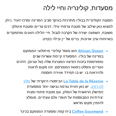
מסעדות, קולינריה וחיי לילה
הסצנה הקולינרית בבוליו מתרכזת בעיקר סביב המרינה ומרכז העיר. ניתן
למצוא כאן שילוב של מטבח צרפתי עילי, דגים טריים ומטבח איטלקי
משובח, השפעה ישירה של הקרבה לגבול. חיי הלילה רגועים ומתמקדים
בארוחות ערב ארוכות, ברים של יין ובילוי בקזינו.
African Queen
הוא מוסד קולינרי מיתולוגי הממוקם
במרינה של בוליו. המסעדה קיימת עשרות שנים
ומפורסמת בזכות הפיצה המצוינת שלה (על עצים), הדגים
הטריים והסלט ניסואז המפורסם. זהו מקום לראות
ולהיראות בו. יש בו תמידד אווירה תוססת.
La Table de la Réserve
הביסטרו היוקרתי של
מלון
לה-רזרב
. יש כאן חווית גורמה נגישה יותר ממסעדת
המישלן הראשית של המלון, עם מטבח פתוח ומנות
יצירתיות המבוססות על חומרי גלם עונתיים. מומלץ
להזמין מקום מראש.
Coffee Gourmand
בית קפה ומסעדה הממוקם בכיכר