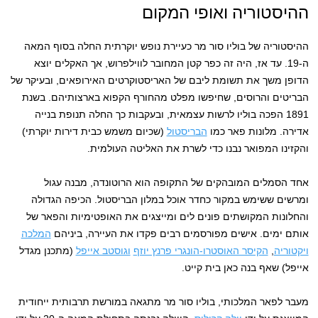
ההיסטוריה ואופי המקום
ההיסטוריה של בוליו סור מר כעיירת נופש יוקרתית החלה בסוף המאה
ה-19. עד אז, היה זה כפר קטן המחובר לווילפרוש, אך האקלים יוצא
הדופן משך את תשומת ליבם של האריסטוקרטים האירופאים, ובעיקר של
הבריטים והרוסים, שחיפשו מפלט מהחורף הקפוא בארצותיהם. בשנת
1891 הפכה בוליו לרשות עצמאית, ובעקבות כך החלה תנופת בנייה
אדירה. מלונות פאר כמו
הבריסטול
(שכיום משמש כבית דירות יוקרתי)
והקזינו המפואר נבנו כדי לשרת את האליטה העולמית.
אחד הסמלים המובהקים של התקופה הוא הרוטונדה, מבנה עגול
ומרשים ששימש במקור כחדר אוכל במלון הבריסטול. הכיפה הגדולה
והחלונות המקושתים פונים לים ומייצגים את האופטימיות והפאר של
אותם ימים. אישים מפורסמים רבים פקדו את העיירה, ביניהם
המלכה
ויקטוריה
,
הקיסר האוסטרו-הונגרי פרנץ יוזף
וגוסטב אייפל
(מתכנן מגדל
אייפל) שאף בנה כאן בית קייט.
מעבר לפאר המלכותי, בוליו סור מר מתגאה במורשת תרבותית ייחודית