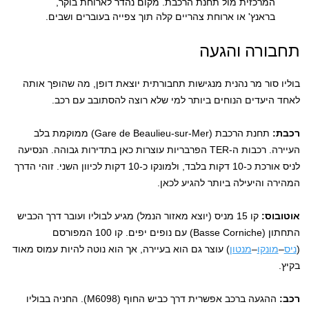
המרכזית מול תחנת הרכבת. מקום נהדר לארוחת בוקר,
בראנץ' או ארוחת צהריים קלה תוך צפייה בעוברים ושבים.
תחבורה והגעה
בוליו סור מר נהנית מנגישות תחבורתית יוצאת דופן, מה שהופך אותה
לאחד היעדים הנוחים ביותר למי שלא רוצה להסתובב עם רכב.
רכבת:
תחנת הרכבת (Gare de Beaulieu-sur-Mer) ממוקמת בלב
העיירה. רכבות ה-TER הפרבריות עוצרות כאן בתדירות גבוהה. הנסיעה
לניס אורכת כ-10 דקות בלבד, ולמונקו כ-10 דקות לכיוון השני. זוהי הדרך
המהירה והיעילה ביותר להגיע לכאן.
אוטובוס:
קו 15 מניס (יוצא מאזור הנמל) מגיע לבוליו ועובר דרך הכביש
התחתון (Basse Corniche) עם נופים יפים. קו 100 המפורסם
(
ניס
–
מונקו
–
מנטון
) עוצר גם הוא בעיירה, אך הוא נוטה להיות עמוס מאוד
בקיץ.
רכב:
ההגעה ברכב אפשרית דרך כביש החוף (M6098). החניה בבוליו