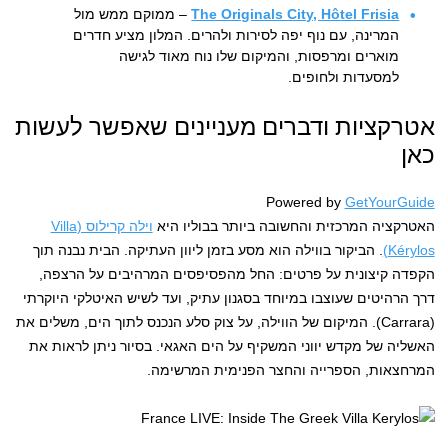
The Originals City, Hôtel Frisia
– ממוקם ממש מול
המרינה, עם נוף יפה לסירות ולהרים. המלון מציע חדרים
מוארים ומרפסות, והמיקום שלו נוח מאוד לגישה
למסעדות ולחופים.
אטרקציות ודברים מעניינים שאפשר לעשות
כאן
Powered by
GetYourGuide
האטרקציה המרכזית והחשובה ביותר בבוליו היא
וילה קרילוס (Villa
Kérylos)
. הביקור בווילה הוא מסע בזמן ליוון העתיקה. הבית נבנה תוך
הקפדה קיצונית על פרטים: החל מהפסיפסים המרהיבים על הרצפה,
דרך הרהיטים שעוצבו במיוחד בסגנון עתיק, ועד לשיש האיטלקי היוקרתי
(Carrara). המיקום של הווילה, על צוק סלע הנכנס לתוך הים, משלים את
האשליה של מקדש יווני המשקיף על הים האגאי. בסיור ניתן לראות את
המרחצאות, הספרייה והחצר הפנימית המרשימה.