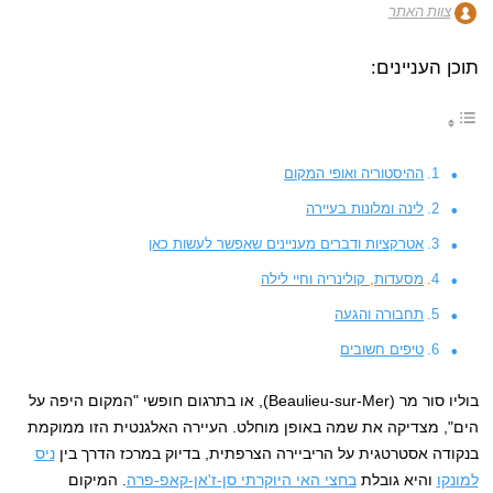
צוות האתר
תוכן העניינים:
ההיסטוריה ואופי המקום
לינה ומלונות בעיירה
אטרקציות ודברים מעניינים שאפשר לעשות כאן
מסעדות, קולינריה וחיי לילה
תחבורה והגעה
טיפים חשובים
בוליו סור מר (Beaulieu-sur-Mer), או בתרגום חופשי "המקום היפה על
הים", מצדיקה את שמה באופן מוחלט. העיירה האלגנטית הזו ממוקמת
בנקודה אסטרטגית על הריביירה הצרפתית, בדיוק במרכז הדרך בין
ניס
למונקו
והיא גובלת
בחצי האי היוקרתי סן-ז'אן-קאפ-פרה
. המיקום