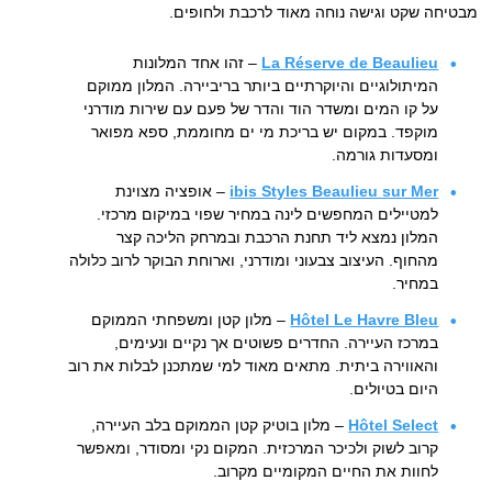
מבטיחה שקט וגישה נוחה מאוד לרכבת ולחופים.
La Réserve de Beaulieu
– זהו אחד המלונות
המיתולוגיים והיוקרתיים ביותר בריביירה. המלון ממוקם
על קו המים ומשדר הוד והדר של פעם עם שירות מודרני
מוקפד. במקום יש בריכת מי ים מחוממת, ספא מפואר
ומסעדות גורמה.
ibis Styles Beaulieu sur Mer
– אופציה מצוינת
למטיילים המחפשים לינה במחיר שפוי במיקום מרכזי.
המלון נמצא ליד תחנת הרכבת ובמרחק הליכה קצר
מהחוף. העיצוב צבעוני ומודרני, וארוחת הבוקר לרוב כלולה
במחיר.
Hôtel Le Havre Bleu
– מלון קטן ומשפחתי הממוקם
במרכז העיירה. החדרים פשוטים אך נקיים ונעימים,
והאווירה ביתית. מתאים מאוד למי שמתכנן לבלות את רוב
היום בטיולים.
Hôtel Select
– מלון בוטיק קטן הממוקם בלב העיירה,
קרוב לשוק ולכיכר המרכזית. המקום נקי ומסודר, ומאפשר
לחוות את החיים המקומיים מקרוב.