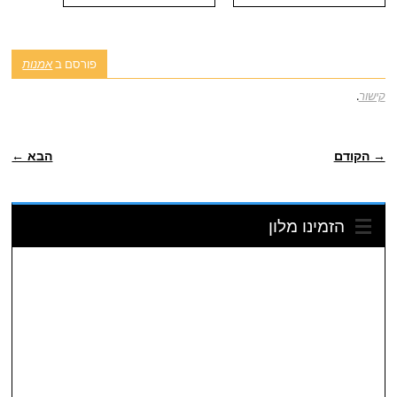
פורסם ב
אמנות
קישור
.
ניווט פוסטיאלי
→ הקודם
הבא ←
הזמינו מלון