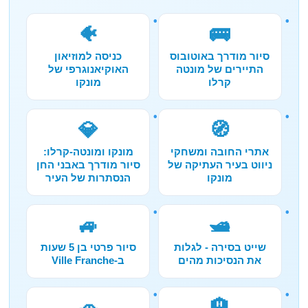
🐠
🚌
סיור מודרך באוטובוס
כניסה למוזיאון
התיירים של מונטה
האוקיאנוגרפי של
קרלו
מונקו
💎
🧭
אתרי החובה ומשחקי
מונקו ומונטה-קרלו:
ניווט בעיר העתיקה של
סיור מודרך באבני החן
מונקו
הנסתרות של העיר
🚙
🛥️
שייט בסירה - לגלות
סיור פרטי בן 5 שעות
את הנסיכות מהים
ב-Ville Franche
🚗
🏨