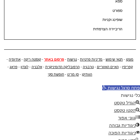
ספא
ספורט
שופינג וקניות
הריביירה הצרפתית
מונקו
-
תנאי שימוש
-
מדיניות פרטיות
-
נגישות
-
פרסום באתר
-
קוסטה ריקה
-
אתיופיה
-
קפריסין
-
האיים האזוריים
-
נורבגיה
-
הרפובליקה הדומיניקנית
-
אלבניה
-
לונדון
-
פראג
-
הוותיקן
-
סן מרינו
-
חופשת סקי
פתח סרגל נגישות
כלי נגישות
הגדל טקסט
הקטן טקסט
גווני אפור
ניגודיות גבוהה
ניגודיות הפוכה