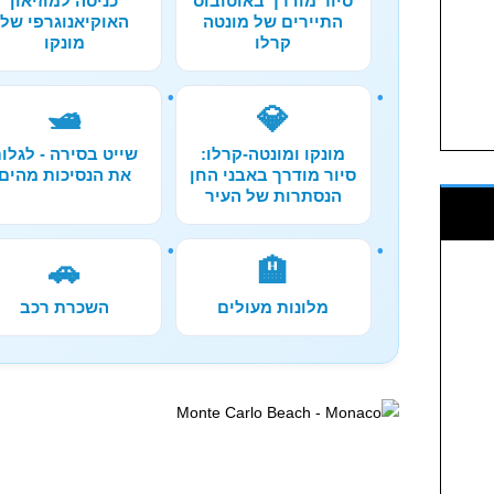
סיור מודרך באוטובוס
כניסה למוזיאון
התיירים של מונטה
האוקיאנוגרפי של
קרלו
מונקו
🛥️
💎
מונקו ומונטה-קרלו:
שייט בסירה - לגלו
סיור מודרך באבני החן
את הנסיכות מהים
הנסתרות של העיר
🚗
🏨
מלונות מעולים
השכרת רכב