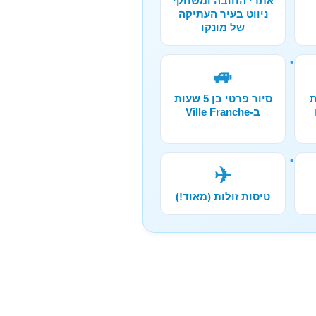
אתרי החובה ומשחקי
ניווט בעיר העתיקה
של מונקו
🚙
ת
סיור פרטי בן 5 שעות
ב-Ville Franche
✈️
טיסות זולות (מאוד!)