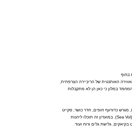
 בחוף
אווירה האותנטית של הריביירה הצרפתית,
המחמד במלון כי כאן הן לא מתקבלות
מגרש כדורעף חופים, חדר כושר, סקייט
פארק וטרמפולינות, מסעדה (Miami Plage) וכן מועדון ספורט (Sea Vol). במועדון זה תוכלו ליהנות
 בקיאקים, גלישת גלים ורוח ועוד.