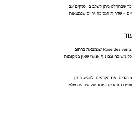
ך שבהחלט ניתן לשלב בו עסקים עם
ם – שדרות הנסיכה גרייס שנמצאות
וד
אתם יכולים גם לעכל את המידע הזה (תרתי משמע) במסעדת Rose des vents שנמצאת ברחוב.
 משובח וגם נוף אנושי שאין במקומות
ורגרים ואת הקרפים ולהגיע בזמן
פים הזוהרים ביותר של אירופה שלא