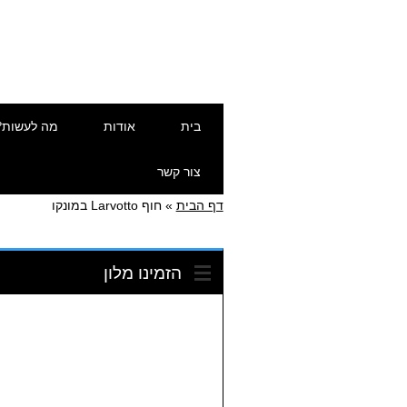
דילוג
תפריט ראשי
בית
אודות
מה לעשות?
לתוכן
צור קשר
דף הבית
»
חוף Larvotto במונקו
הזמינו מלון