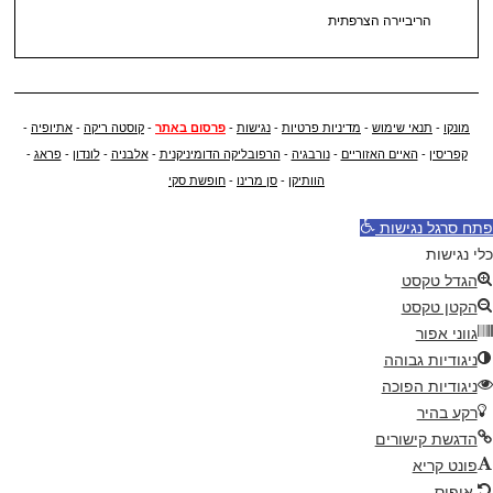
הריביירה הצרפתית
מונקו
-
תנאי שימוש
-
מדיניות פרטיות
-
נגישות
-
פרסום באתר
-
קוסטה ריקה
-
אתיופיה
-
קפריסין
-
האיים האזוריים
-
נורבגיה
-
הרפובליקה הדומיניקנית
-
אלבניה
-
לונדון
-
פראג
-
הוותיקן
-
סן מרינו
-
חופשת סקי
פתח סרגל נגישות
כלי נגישות
הגדל טקסט
הקטן טקסט
גווני אפור
ניגודיות גבוהה
ניגודיות הפוכה
רקע בהיר
הדגשת קישורים
פונט קריא
איפוס