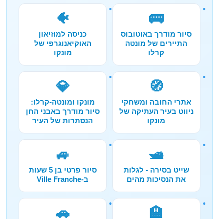
🐠
🚌
סיור מודרך באוטובוס
כניסה למוזיאון
התיירים של מונטה
האוקיאנוגרפי של
קרלו
מונקו
💎
🧭
אתרי החובה ומשחקי
מונקו ומונטה-קרלו:
ניווט בעיר העתיקה של
סיור מודרך באבני החן
מונקו
הנסתרות של העיר
🚙
🛥️
שייט בסירה - לגלות
סיור פרטי בן 5 שעות
את הנסיכות מהים
ב-Ville Franche
🚗
🏨