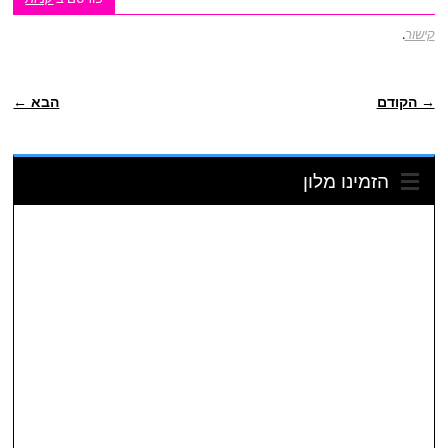
קישור
.
ניווט פוסטיאלי
→ הקודם
הבא ←
הזמינו מלון