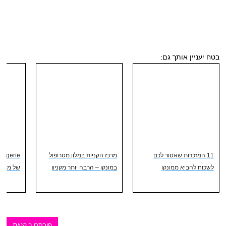
בטח יעניין אותך גם:
11 המזכרות שאסור לכם
מרכז הקניות במלון מטרופול
לשכוח להביא ממונקו
במונקו – הרבה יותר מקניון
של מונקו
פורסם ב
קניות