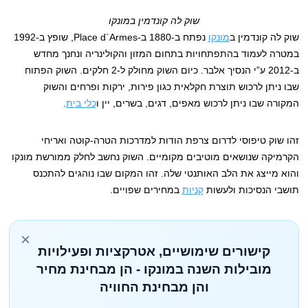
שוק לה קונדמין במונקו
שוק לה קונדמין ב
מונקו
נפתח ב-1880 ב-Place d`Armes, שופץ ב-1992
במטרה לעמוד בהתפתחויות בתחום המזון והקולינריה ונחנך מחדש
ב-2012 ע”י הנסיך אלבר. כיום השוק מחולק ל-2 חלקים. השוק הפתוח
שבו ניתן לרכוש תוצרת חקלאית כגון פירות, ירקות ופרחים והשוק
המקורה שבו ניתן לרכוש מאפים, דגים, בשרים, יין ו
כלי בית
.
זהו שוק טיפוסי לדרום צרפת הודות למדרכות הטרה-קוטה ואריחי
הקרמיקה שנושאים מוטיבים מקומיים. השוק נחשב לחלק ממורשת מונקו
והוא מייצג את הלב האותנטי שלה. זהו המקום שבו נוהגים להתכנס
תושבי הנסיכות ולעשות
קניות
במחירים שפויים.
×
קישורים שימושיים, אטרקציות ופעילויות
מובילות השנה במונקו - הן מבחינת מחיר
והן מבחינת החוויה