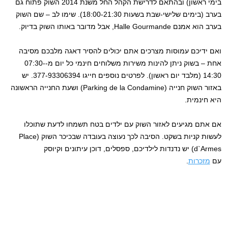
בימי ראשון) ובהתאם לדרישת הקהל החל משנת 2014 השוק פתוח גם
בערב (בימים שלישי-שבת בשעות 18:00-21:30). שימו לב – שם השוק
בערב הוא אמנם Halle Gourmande, אבל מדובר באותו השוק בדיוק.
ואם ידיכם עמוסות מצרכים אתם יכולים להסיר דאגה מלבכם מסיבה
אחת – בשוק ניתן להינות משירות משלוחים חינמי כל יום מ-07:30-
14:30 (מלבד יום ראשון). לפרטים נוספים חייגו 377-93306394. יש
באזור השוק חנייה (Parking de la Condamine) ושעת החנייה הראשונה
היא חינמית.
אם אתם מגיעים לאזור השוק עם ילדים בטח תשמחו לדעת שתוכלו
לעשות קניות בשקט. הסיבה לכך נעוצה בעובדה שבכיכר השוק (Place
d`Armes) יש נדנדות לילדיכם, ספסלים, דוכן עיתונים וקיוסק
עם
מזכרות
.