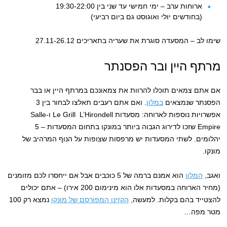
ארוחות ערב – ימי חמישי עד שני בין 19:30-22:00
(בחודשים יולי ואוגוסט גם ביום רביעי)
שימו לב – המסעדה סוגרת את שעריה בתאריכים 27.11-26.12
מרתף היין ובר הפסנתר
אם אתם צמאים תוכלו להרוות את צמאונכם במרתף היין או בבר
הפסנתר שנמצאים
במלון
. ואם אתם רעבים תאלצו לבחור בין 3
אפשרויות נוספות לארוחה: מסעדות Le Grill L’Hirondell ו-Salle
Empire שזכו לדירוג הגבוה ביותר במונקו בתחום המסעדות – 5
יהלומים. לשתי המסעדות יש מרפסות שצופות על הנוף המרהיב של
מונקו.
ואגב,
המלון
הוא אמנם ברמה של 5 כוכבים אבל אם ייחסרו לכם מזומנים
(מחיר הארוחה במסעדות אלו הוא מינימום 200 אירו) – אתם יכולים
להצטייד בהם בקלות. למעשה,
הקזינו המפורסם של מונקו
נמצא רק 100
מטר מפה…