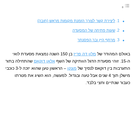
ליצירת קשר לצורך הזמנת מקומות מראש (חובה)
שעות פתיחה של המסעדה
מרתף היין ובר הפסנתר
באולם המהודר של
מלון דה פריז
בן 150 השנה נמצאת מסעדת לואי
ה-15. זוהי מסעדת הדגל הוותיקה של השף
אלאן דוקאס
שהתחילה בתור
התערבות בין דוקאס לנסיך של
מונקו
– הראשון טען שהוא יזכה ל-3 כוכבי
מישלן תוך 4 שנים אבל טעה ובגדול. למעשה, הוא השיג את מטרתו
כעבור שנתיים וחצי בלבד.