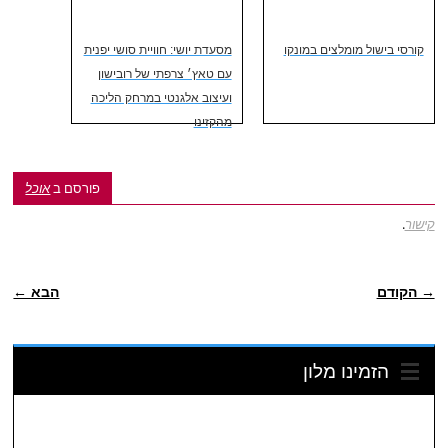
קורסי בישול מומלצים במונקו
מסעדת יושי: חוויית סושי יפנית
עם טאץ׳ צרפתי של רובישון
ועיצוב אלגנטי במרחק הליכה
מהקזינו
פורסם ב
אוכל
קישור
.
ניווט פוסטיאלי
→ הקודם
הבא ←
הזמינו מלון