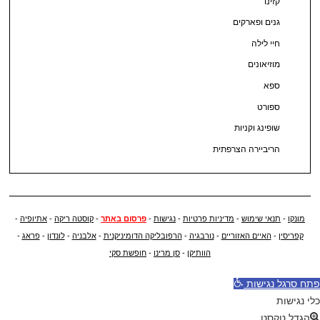
קזינו
גנים ופארקים
חיי לילה
מוזיאונים
ספא
ספורט
שופינג וקניות
הריביירה הצרפתית
מונקו
-
תנאי שימוש
-
מדיניות פרטיות
-
נגישות
-
פרסום באתר
-
קוסטה ריקה
-
אתיופיה
-
קפריסין
-
האיים האזוריים
-
נורבגיה
-
הרפובליקה הדומיניקנית
-
אלבניה
-
לונדון
-
פראג
-
הוותיקן
-
סן מרינו
-
חופשת סקי
פתח סרגל נגישות
כלי נגישות
הגדל טקסט