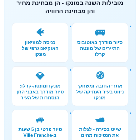
מובילות השנה במונקו - הן מבחינת מחיר
והן מבחינת החוויה
🐠
🚌
סיור מודרך באוטובוס
כניסה למוזיאון
התיירים של מונטה
האוקיאנוגרפי של
קרלו
מונקו
💎
🧭
אתרי החובה ומשחקי
מונקו ומונטה-קרלו:
ניווט בעיר העתיקה של
סיור מודרך באבני החן
מונקו
הנסתרות של העיר
🚙
🛥️
שייט בסירה - לגלות
סיור פרטי בן 5 שעות
את הנסיכות מהים
ב-Ville Franche