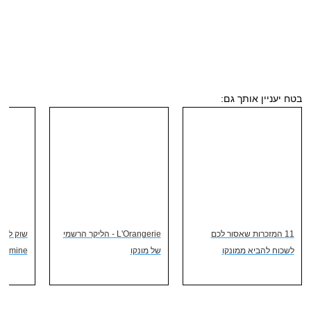
בטח יעניין אותך גם:
11 המזכרות שאסור לכם
L'Orangerie - הליקר הרשמי
לשכוח להביא ממונקו
של מונקו
damine