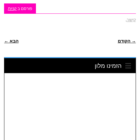
פורסם ב
קניות
קישור
.
ניווט פוסטיאלי
→ הקודם
הבא ←
הזמינו מלון