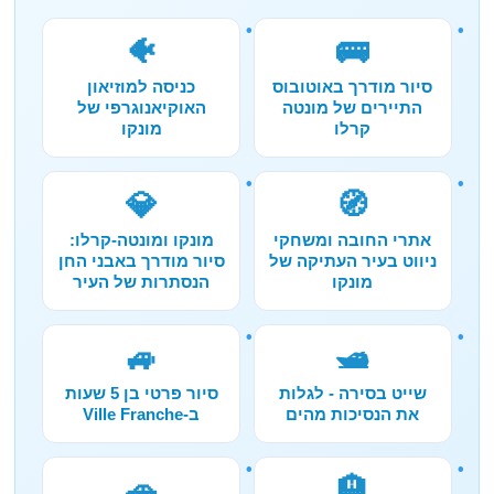
🐠
🚌
סיור מודרך באוטובוס
כניסה למוזיאון
התיירים של מונטה
האוקיאנוגרפי של
קרלו
מונקו
💎
🧭
אתרי החובה ומשחקי
מונקו ומונטה-קרלו:
ניווט בעיר העתיקה של
סיור מודרך באבני החן
מונקו
הנסתרות של העיר
🚙
🛥️
שייט בסירה - לגלות
סיור פרטי בן 5 שעות
את הנסיכות מהים
ב-Ville Franche
🚗
🏨