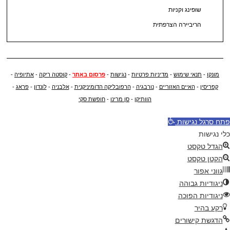
שופינג וקניות
הריביירה הצרפתית
מונקו
-
תנאי שימוש
-
מדיניות פרטיות
-
נגישות
-
פרסום באתר
-
קוסטה ריקה
-
אתיופיה
-
קפריסין
-
האיים האזוריים
-
נורבגיה
-
הרפובליקה הדומיניקנית
-
אלבניה
-
לונדון
-
פראג
-
הוותיקן
-
סן מרינו
-
חופשת סקי
פתח סרגל נגישות
כלי נגישות
הגדל טקסט
הקטן טקסט
גווני אפור
ניגודיות גבוהה
ניגודיות הפוכה
רקע בהיר
הדגשת קישורים