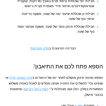
חבילת יופי שכוללת טיפול פנים באורך 90 דקות, קוקטייל
אנטיאוקסידנטים ואיפור מידי מאפרת מבית ג'יוונשי.
חבילת זן שכוללת שיעור יוגה של שעה, משקה בריאות
ועיסוי גוף של שעה.
חבילת שכוללת אימון גופני של שעה, משקה אנרגטי ועסוי
גוף של שעה.
הבריכה החיצונית ב
מלון מטרופול
הספא פתח לכם את התיאבון?
הספא מהווה פינוק מושלם לאחר יום של הימורים ב
קזינו מונטה קרלו
או
שופינג וכדי להשלים את החוויה אנחנו ממליצים לאכול באחת משלוש
המסעדות במלון. כולן אגב מנוהלות ע"י
השף ג'ואל רובישון
ומתגאות
בכוכבי מישלן.
מסעדת
יושי
– אוכל יפני.