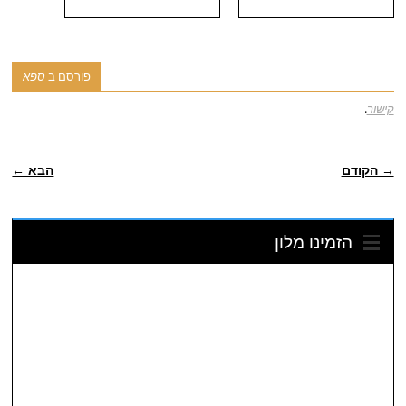
פורסם ב
ספא
קישור
.
ניווט פוסטיאלי
→ הקודם
הבא ←
הזמינו מלון