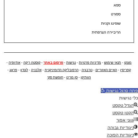
ספא
ספורט
שופינג וקניות
הריביירה הצרפתית
מונקו
-
תנאי שימוש
-
מדיניות פרטיות
-
נגישות
-
פרסום באתר
-
קוסטה ריקה
-
אתיופיה
-
קפריסין
-
האיים האזוריים
-
נורבגיה
-
הרפובליקה הדומיניקנית
-
אלבניה
-
לונדון
-
פראג
-
הוותיקן
-
סן מרינו
-
חופשת סקי
פתח סרגל נגישות
כלי נגישות
הגדל טקסט
הקטן טקסט
גווני אפור
ניגודיות גבוהה
ניגודיות הפוכה