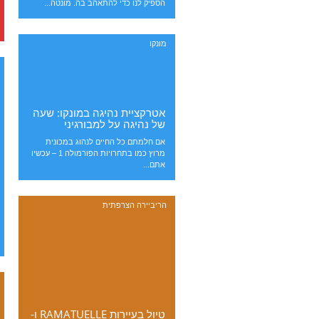
הספיק לנו כדי להתאהב בה. מונטה...
מונקו
אטרקציית נהיגה במונקו: שעה
של נהיגה על למבורגיני
אם חלמתם כל החיים לנהוג במכונית
מרוץ כמו בתחרויות הפורמולה 1 – עכשיו
אתם...
הריביירה הצרפתית
טיול בעיירות RAMATUELLE ו-