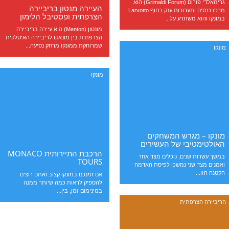
גרימאלדי פורום (Grimaldi Forum) הוא
העיירה מנטון בריביירה
מרכז כנסים ותערוכות ענק בחוף Larvotto
הצרפתית ופסטיבל הלימון
במונקו והוא משתרע על...
מונטון (Menton) היא עיירה בריביירה
הצרפתית בין מונאקו לריביירה האיטלקית
שמרוחקת ממונקו מרחק נסיעה...
מונקו
מונקו
מונקו – מגרש המשחקים
האולטימטיבי של העשירים
הרכבת התיירותית MONACO
במשך עשרות שנים, נוכלים מצד אחד
TOURS
ואמנים מצד שני נמשכו לפיסת האדמה
הקטנה הזו...
אם זמנכם במונקו קצוב ואתם רוצים
להספיק לראות כמה שיותר ממנה
במינימום זמן, בין...
הריביירה הצרפתית