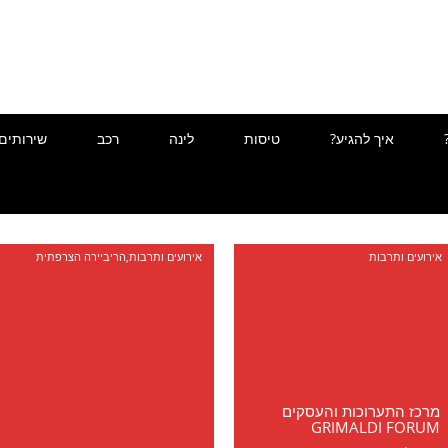
איך להגיע?
טיסות
לינה
רכב
שירותים
אירועים ותרבות
אירועים ותרבות
,
הריביירה הצרפתית
מרכז התערוכות והעסקים
GRIMALDI FORUM