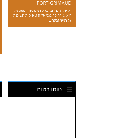
PORT-GRIMAUD
רק שעתיים וחצי נסיעה ממונקו, רמאטואל
היא עיירה פרובנסיאלית טיפוסית השוכנת
על ראש גבעה...
טוסו בטוח