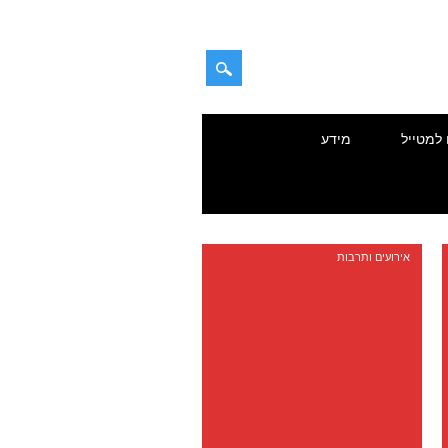
 למטייל
מידע
אירועים ותרבות