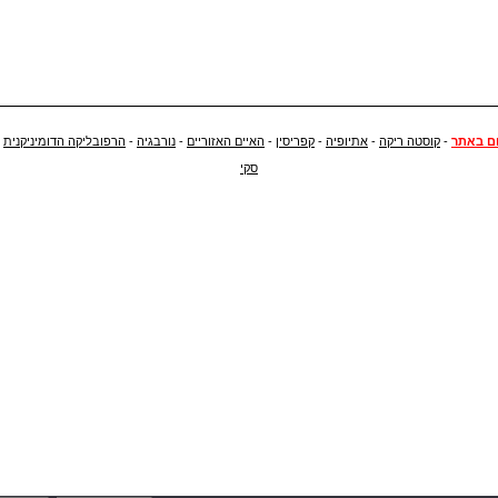
ם באתר
-
קוסטה ריקה
-
אתיופיה
-
קפריסין
-
האיים האזוריים
-
נורבגיה
-
הרפובליקה הדומיניקנית
-
סקי