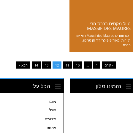
טיול מקסים ברכס הרי
MASSIF DES MAURES
רכס ההרים Massif des Maures הוא יעד
תיירותי מאוד פופולרי ליד סן טרופז.
הרכס...
» קודם
1
…
10
11
12
13
14
הבא »
הזמינו מלון
הכל על:
מונקו
אוכל
אירועים
אמנות