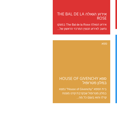
אירוע הגאלה THE BAL DE LA
ROSE
אירוע הגאלה The Bal de la Rose במונקו
נחשב לאירוע הנוצץ המרכזי הראשון של...
ספא
ספא HOUSE OF GIVENCHY
במלון מטרופול
בית הספא "House of Givenchy" נמצא
במלון מטרופול שבקרבת קזינו מונטה
קרלו והוא בעצם כל מה...