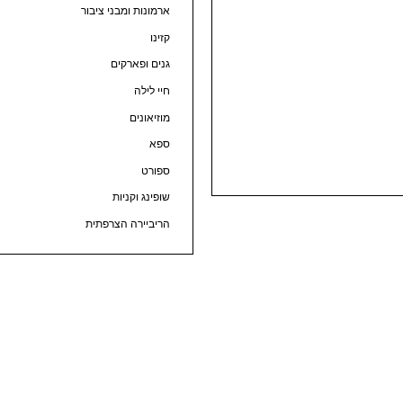
ארמונות ומבני ציבור
קזינו
גנים ופארקים
חיי לילה
מוזיאונים
ספא
ספורט
שופינג וקניות
הריביירה הצרפתית